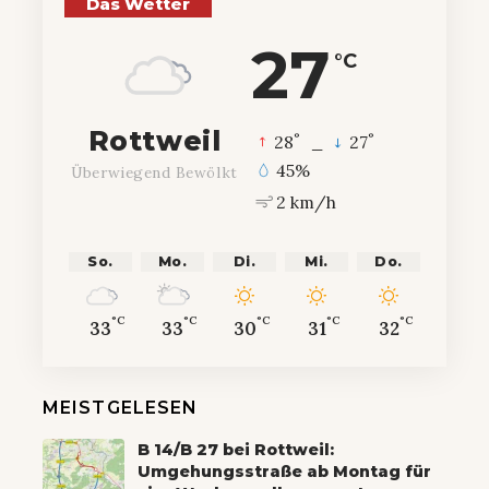
Das Wetter
27
°C
Rottweil
°
°
28
_
27
45%
Überwiegend Bewölkt
2 km/h
So.
Mo.
Di.
Mi.
Do.
°C
°C
°C
°C
°C
33
33
30
31
32
MEISTGELESEN
B 14/B 27 bei Rottweil:
Umgehungsstraße ab Montag für