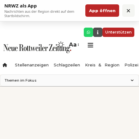
NRWZ als App
×
App öffnen
Nachrichten aus der Region direkt auf dem
Startbildschirm.
Unterstützen
Aa
Stellenanzeigen
Schlagzeilen
Kreis & Region
Polizei
Themen im Fokus
Landesgartenschau 2028
Zimmertheater Rottweil
Science Center
Ferienzauber '26
Testturm
Neckarline
Gäubahn