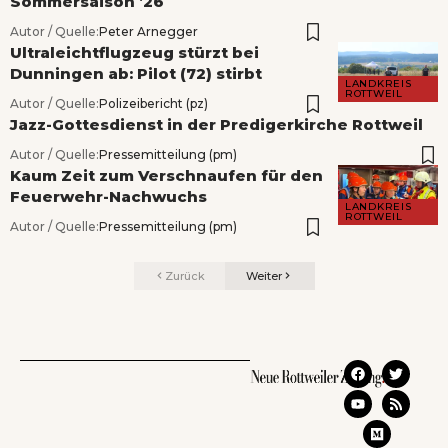
Sommersaison ’26
Autor / Quelle:
Peter Arnegger
Ultraleichtflugzeug stürzt bei
Dunningen ab: Pilot (72) stirbt
LANDKREIS
ROTTWEIL
Autor / Quelle:
Polizeibericht (pz)
Jazz-Gottesdienst in der Predigerkirche Rottweil
Autor / Quelle:
Pressemitteilung (pm)
Kaum Zeit zum Verschnaufen für den
Feuerwehr-Nachwuchs
LANDKREIS
ROTTWEIL
Autor / Quelle:
Pressemitteilung (pm)
Zurück
Weiter