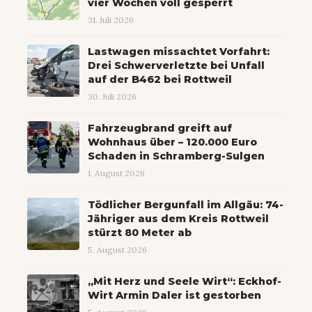
vier Wochen voll gesperrt
31. Juli 2026
Lastwagen missachtet Vorfahrt:
Drei Schwerverletzte bei Unfall
auf der B462 bei Rottweil
30. Juli 2026
Fahrzeugbrand greift auf
Wohnhaus über – 120.000 Euro
Schaden in Schramberg-Sulgen
1. August 2026
Tödlicher Bergunfall im Allgäu: 74-
Jähriger aus dem Kreis Rottweil
stürzt 80 Meter ab
5. August 2026
„Mit Herz und Seele Wirt“: Eckhof-
Wirt Armin Daler ist gestorben