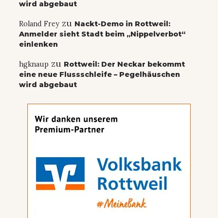
wird abgebaut
zu
Roland Frey
Nackt-Demo in Rottweil:
Anmelder sieht Stadt beim „Nippelverbot“
einlenken
zu
hgknaup
Rottweil: Der Neckar bekommt
eine neue Flussschleife – Pegelhäuschen
wird abgebaut