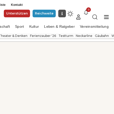
iste
Kontakt
9
Unterstützen
Reichweite
schaft
Sport
Kultur
Leben & Ratgeber
Vereinsmitteilung
Theater & Denken
Ferienzauber '26
Testturm
Neckarline
Gäubahn
W