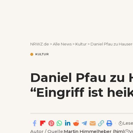
NRWZ.de
>
Alle News
>
Kultur
>
Daniel Pfau zu Hauser-B
KULTUR
Daniel Pfau zu
“Eingriff ist hei
Lese
Autor / Quelle:
Martin Himmelheber (him)
V