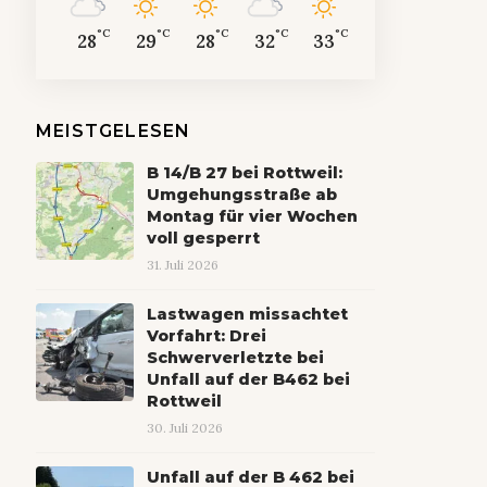
°C
°C
°C
°C
°C
28
29
28
32
33
MEISTGELESEN
B 14/B 27 bei Rottweil:
Umgehungsstraße ab
Montag für vier Wochen
voll gesperrt
31. Juli 2026
Lastwagen missachtet
Vorfahrt: Drei
Schwerverletzte bei
Unfall auf der B462 bei
Rottweil
30. Juli 2026
Unfall auf der B 462 bei