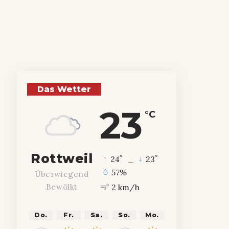
Das Wetter
23
°C
Rottweil
°
°
24
_
23
57%
Überwiegend
2 km/h
Bewölkt
Do.
Fr.
Sa.
So.
Mo.