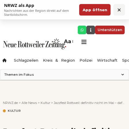
NRWZ als App
×
App öffnen
Nachrichten aus der Region direkt auf dem
Startbildschirm.
Unterstützen
Aa
Schlagzeilen
Kreis & Region
Polizei
Wirtschaft
Spo
Themen im Fokus
Landesgartenschau 2028
Science Center
Staatsmann: Theater & Denken
NRWZ.de
>
Alle News
>
Kultur
>
Jazzfest Rottweil: definitiv nicht im Mai – dafür aber als Konzertreihe im Herbst?
Ferienzauber '26
KULTUR
Testturm
Neckarline
Gäubahn