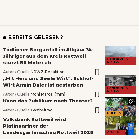
BEREITS GELESEN?
Tödlicher Bergunfall im Allgäu: 74-
Jähriger aus dem Kreis Rottweil
LANDKREIS
stürzt 80 Meter ab
ROTTWEIL
Autor / Quelle:
NRWZ-Redaktion
„Mit Herz und Seele Wirt“: Eckhof-
Wirt Armin Daler ist gestorben
LANDKREIS
ROTTWEIL
Autor / Quelle:
Moni Marcel (mm)
Kann das Publikum noch Theater?
Autor / Quelle:
Gastbeitrag
KULTUR
Volksbank Rottweil wird
Platinpartner der
Landesgartenschau Rottweil 2028
ANZEIGE