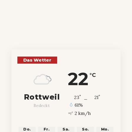
Das Wetter
22
°C
Rottweil
°
°
23
_
21
61%
Bedeckt
2 km/h
Do.
Fr.
Sa.
So.
Mo.