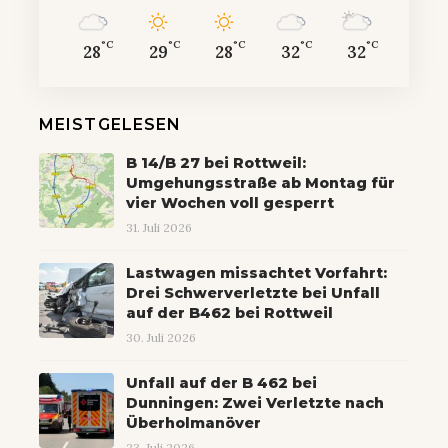
°C
°C
°C
°C
°C
28
29
28
32
32
MEISTGELESEN
B 14/B 27 bei Rottweil:
Umgehungsstraße ab Montag für
vier Wochen voll gesperrt
31. Juli 2026
Lastwagen missachtet Vorfahrt:
Drei Schwerverletzte bei Unfall
auf der B462 bei Rottweil
30. Juli 2026
Unfall auf der B 462 bei
Dunningen: Zwei Verletzte nach
Überholmanöver
23. Juli 2026