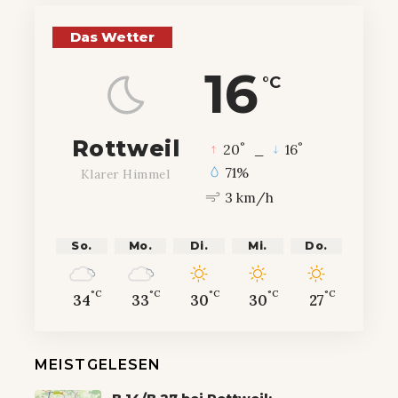
Das Wetter
16
°C
Rottweil
°
°
20
_
16
71%
Klarer Himmel
3 km/h
So.
Mo.
Di.
Mi.
Do.
°C
°C
°C
°C
°C
34
33
30
30
27
MEISTGELESEN