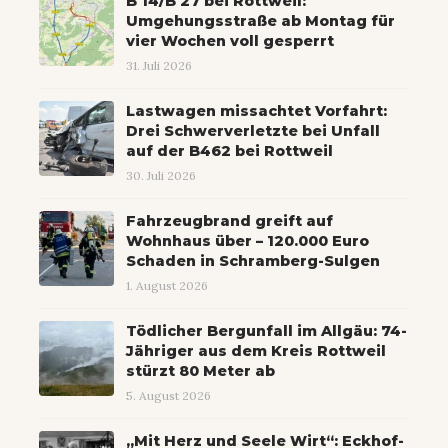
B 14/B 27 bei Rottweil:
Umgehungsstraße ab Montag für
vier Wochen voll gesperrt
31. Juli 2026
Lastwagen missachtet Vorfahrt:
Drei Schwerverletzte bei Unfall
auf der B462 bei Rottweil
30. Juli 2026
Fahrzeugbrand greift auf
Wohnhaus über – 120.000 Euro
Schaden in Schramberg-Sulgen
1. August 2026
Tödlicher Bergunfall im Allgäu: 74-
Jähriger aus dem Kreis Rottweil
stürzt 80 Meter ab
5. August 2026
„Mit Herz und Seele Wirt“: Eckhof-