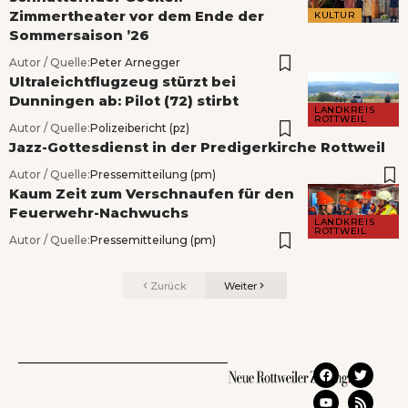
Zimmertheater vor dem Ende der
KULTUR
Sommersaison ’26
Autor / Quelle:
Peter Arnegger
Ultraleichtflugzeug stürzt bei
Dunningen ab: Pilot (72) stirbt
LANDKREIS
ROTTWEIL
Autor / Quelle:
Polizeibericht (pz)
Jazz-Gottesdienst in der Predigerkirche Rottweil
Autor / Quelle:
Pressemitteilung (pm)
Kaum Zeit zum Verschnaufen für den
Feuerwehr-Nachwuchs
LANDKREIS
ROTTWEIL
Autor / Quelle:
Pressemitteilung (pm)
Zurück
Weiter