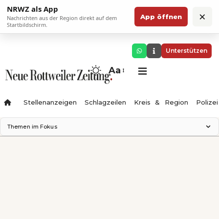
NRWZ als App
×
App öffnen
Nachrichten aus der Region direkt auf dem
Startbildschirm.
Unterstützen
Aa
Stellenanzeigen
Schlagzeilen
Kreis & Region
Polizei
Themen im Fokus
Landesgartenschau 2028
Zimmertheater Rottweil
Science Center
Ferienzauber '26
Testturm
Neckarline
Gäubahn