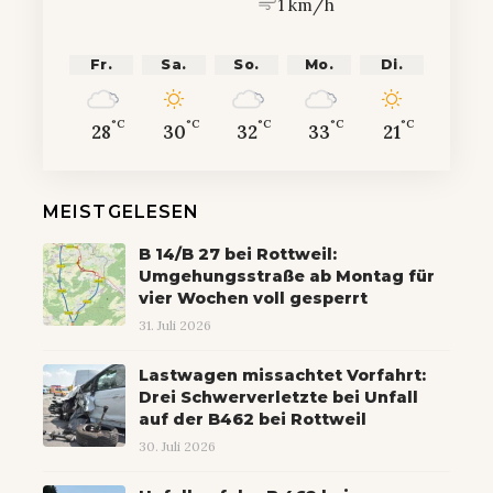
1 km/h
Fr.
Sa.
So.
Mo.
Di.
°C
°C
°C
°C
°C
28
30
32
33
21
MEISTGELESEN
B 14/B 27 bei Rottweil:
Umgehungsstraße ab Montag für
vier Wochen voll gesperrt
31. Juli 2026
Lastwagen missachtet Vorfahrt:
Drei Schwerverletzte bei Unfall
auf der B462 bei Rottweil
30. Juli 2026