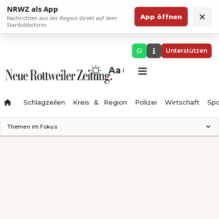
NRWZ als App
×
App öffnen
Nachrichten aus der Region direkt auf dem
Startbildschirm.
Unterstützen
Aa
Schlagzeilen
Kreis & Region
Polizei
Wirtschaft
Spo
Themen im Fokus
Landesgartenschau 2028
Science Center
Staatsmann: Theater & Denken
Ferienzauber '26
Testturm
Neckarline
Gäubahn