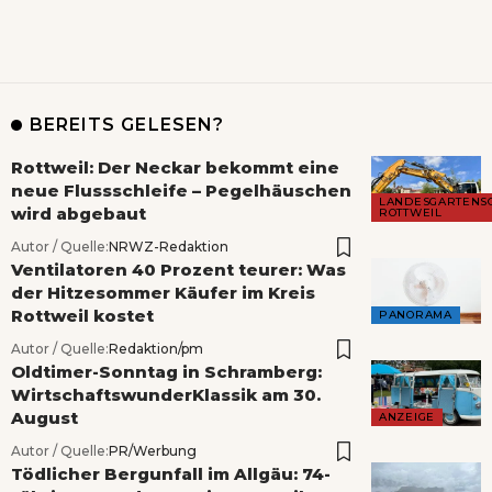
BEREITS GELESEN?
Rottweil: Der Neckar bekommt eine
neue Flussschleife – Pegelhäuschen
LANDESGARTENS
wird abgebaut
ROTTWEIL
Autor / Quelle:
NRWZ-Redaktion
Ventilatoren 40 Prozent teurer: Was
der Hitzesommer Käufer im Kreis
Rottweil kostet
PANORAMA
Autor / Quelle:
Redaktion/pm
Oldtimer-Sonntag in Schramberg:
WirtschaftswunderKlassik am 30.
August
ANZEIGE
Autor / Quelle:
PR/Werbung
Tödlicher Bergunfall im Allgäu: 74-