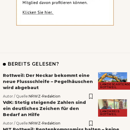
BEREITS GELESEN?
Rottweil: Der Neckar bekommt eine
neue Flussschleife – Pegelhäuschen
LANDESGARTENS
wird abgebaut
ROTTWEIL
Autor / Quelle:
NRWZ-Redaktion
VdK: Stetig steigende Zahlen sind
ein deutliches Zeichen für den
LANDKREIS
Bedarf an Hilfe
ROTTWEIL
Autor / Quelle:
NRWZ-Redaktion
MIT Rottweil: Rentenkompromiss halten – keine