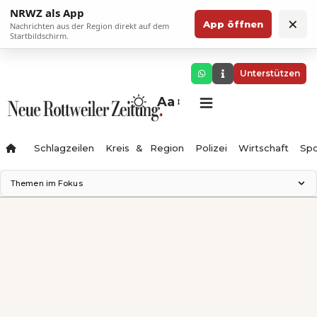
NRWZ als App
×
App öffnen
Nachrichten aus der Region direkt auf dem
Startbildschirm.
Unterstützen
Aa
Schlagzeilen
Kreis & Region
Polizei
Wirtschaft
Spo
Themen im Fokus
Landesgartenschau 2028
Science Center
Staatsmann: Theater & Denken
Ferienzauber '26
Testturm
Neckarline
Gäubahn