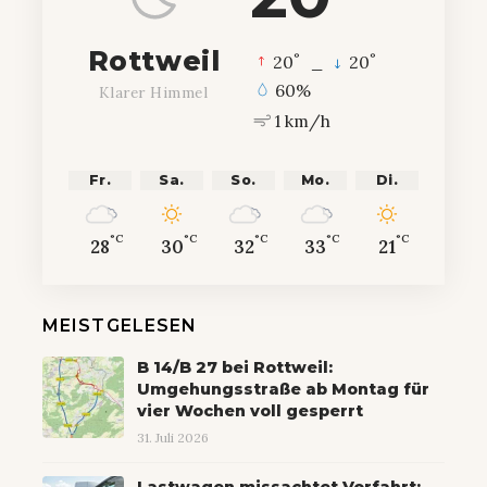
Rottweil
°
°
20
_
20
60%
Klarer Himmel
1 km/h
Fr.
Sa.
So.
Mo.
Di.
°C
°C
°C
°C
°C
28
30
32
33
21
MEISTGELESEN
B 14/B 27 bei Rottweil:
Umgehungsstraße ab Montag für
vier Wochen voll gesperrt
31. Juli 2026