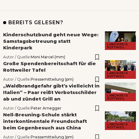
BEREITS GELESEN?
Kinderschutzbund geht neue Wege:
Samstagsbetreuung statt
LANDKREIS
Kinderpark
ROTTWEIL
Autor / Quelle:
Moni Marcel (mm)
Große Spendenbereitschaft für die
Rottweiler Tafel
LANDKREIS
ROTTWEIL
Autor / Quelle:
Pressemitteilung (pm)
„Waldbrandgefahr gibt’s vielleicht in
Italien” – Paar reißt Verbotsschilder
LANDKREIS
ab und zündet Grill an
ROTTWEIL
Autor / Quelle:
Peter Arnegger
Nell-Breuning-Schule stärkt
interkontinentale Freundschaft
LANDKREIS
beim Gegenbesuch aus China
ROTTWEIL
Autor / Quelle:
Pressemitteilung (pm)