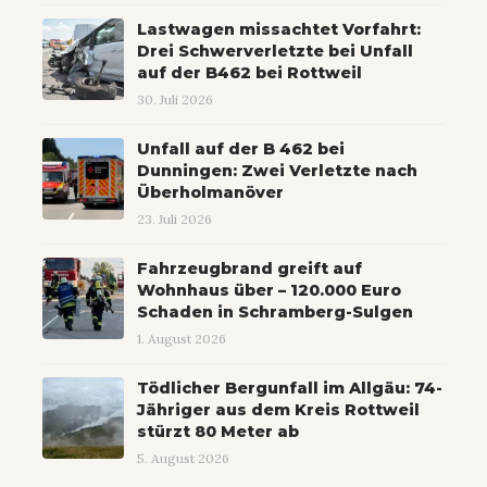
Lastwagen missachtet Vorfahrt:
Drei Schwerverletzte bei Unfall
auf der B462 bei Rottweil
30. Juli 2026
Unfall auf der B 462 bei
Dunningen: Zwei Verletzte nach
Überholmanöver
23. Juli 2026
Fahrzeugbrand greift auf
Wohnhaus über – 120.000 Euro
Schaden in Schramberg-Sulgen
1. August 2026
Tödlicher Bergunfall im Allgäu: 74-
Jähriger aus dem Kreis Rottweil
stürzt 80 Meter ab
5. August 2026