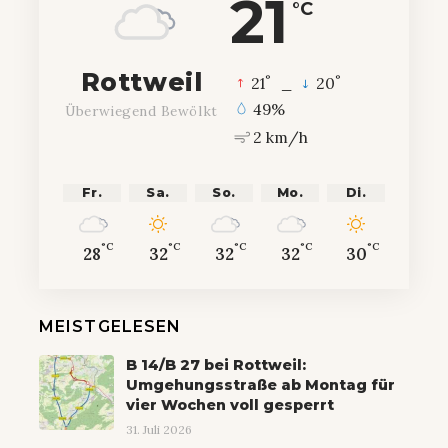
21
°C
Rottweil
°
°
21
_
20
49%
Überwiegend Bewölkt
2 km/h
Fr.
Sa.
So.
Mo.
Di.
°C
°C
°C
°C
°C
28
32
32
32
30
MEISTGELESEN
B 14/B 27 bei Rottweil:
Umgehungsstraße ab Montag für
vier Wochen voll gesperrt
31. Juli 2026