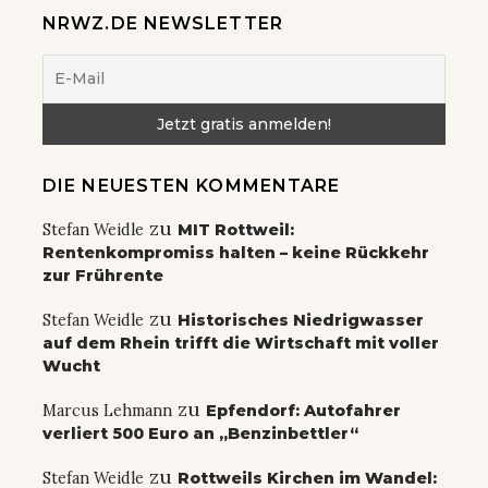
NRWZ.DE NEWSLETTER
DIE NEUESTEN KOMMENTARE
zu
Stefan Weidle
MIT Rottweil:
Rentenkompromiss halten – keine Rückkehr
zur Frührente
zu
Stefan Weidle
Historisches Niedrigwasser
auf dem Rhein trifft die Wirtschaft mit voller
Wucht
zu
Marcus Lehmann
Epfendorf: Autofahrer
verliert 500 Euro an „Benzinbettler“
zu
Stefan Weidle
Rottweils Kirchen im Wandel: