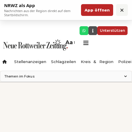
NRWZ als App
×
App öffnen
Nachrichten aus der Region direkt auf dem
Startbildschirm.
Unterstützen
Aa
Stellenanzeigen
Schlagzeilen
Kreis & Region
Polizei
Themen im Fokus
Landesgartenschau 2028
Zimmertheater Rottweil
Science Center
Ferienzauber '26
Testturm
Neckarline
Gäubahn