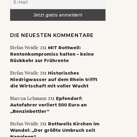
DIE NEUESTEN KOMMENTARE
zu
Stefan Weidle
MIT Rottweil:
Rentenkompromiss halten – keine
Rückkehr zur Frührente
zu
Stefan Weidle
Historisches
Niedrigwasser auf dem Rhein trifft
die Wirtschaft mit voller Wucht
zu
Marcus Lehmann
Epfendorf:
Autofahrer verliert 500 Euro an
„Benzinbettler“
zu
Stefan Weidle
Rottweils Kirchen im
Wandel: „Der größte Umbruch seit
Napoleon“