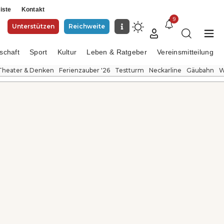
iste
Kontakt
9
Unterstützen
Reichweite
schaft
Sport
Kultur
Leben & Ratgeber
Vereinsmitteilung
Theater & Denken
Ferienzauber '26
Testturm
Neckarline
Gäubahn
W