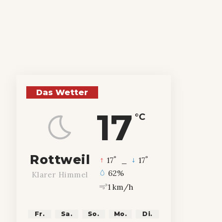
Das Wetter
17
°C
Rottweil
°
°
17
_
17
62%
Klarer Himmel
1 km/h
Fr.
Sa.
So.
Mo.
Di.