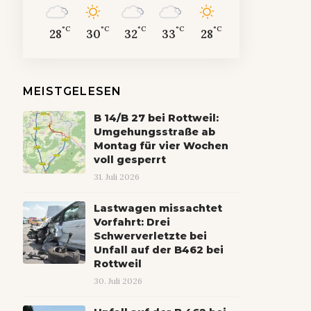
°C
°C
°C
°C
°C
28
30
32
33
28
MEISTGELESEN
B 14/B 27 bei Rottweil:
Umgehungsstraße ab
Montag für vier Wochen
voll gesperrt
31. Juli 2026
Lastwagen missachtet
Vorfahrt: Drei
Schwerverletzte bei
Unfall auf der B462 bei
Rottweil
30. Juli 2026