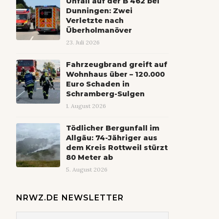
Unfall auf der B 462 bei
Dunningen: Zwei
Verletzte nach
Überholmanöver
23. Juli 2026
Fahrzeugbrand greift auf
Wohnhaus über – 120.000
Euro Schaden in
Schramberg-Sulgen
1. August 2026
Tödlicher Bergunfall im
Allgäu: 74-Jähriger aus
dem Kreis Rottweil stürzt
80 Meter ab
5. August 2026
NRWZ.DE NEWSLETTER