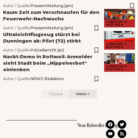
Autor / Quelle:
Pressemitteilung (pm)
Kaum Zeit zum Verschnaufen für den
Feuerwehr-Nachwuchs
LANDKREIS
ROTTWEIL
Autor / Quelle:
Pressemitteilung (pm)
Ultraleichtflugzeug stürzt bei
Dunningen ab: Pilot (72) stirbt
LANDKREIS
ROTTWEIL
Autor / Quelle:
Polizeibericht (pz)
Nackt-Demo in Rottweil: Anmelder
sieht Stadt beim „Nippelverbot“
LANDKREIS
einlenken
ROTTWEIL
Autor / Quelle:
NRWZ-Redaktion
Zurück
Weiter