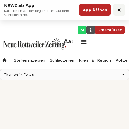
NRWZ als App
×
App öffnen
Nachrichten aus der Region direkt auf dem
Startbildschirm.
Unterstützen
Aa
Stellenanzeigen
Schlagzeilen
Kreis & Region
Polizei
Themen im Fokus
Landesgartenschau 2028
Zimmertheater Rottweil
Science Center
Ferienzauber '26
Testturm
Neckarline
Gäubahn