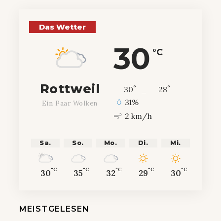
Das Wetter
30
°C
Rottweil
°
°
30
_
28
31%
Ein Paar Wolken
2 km/h
Sa.
So.
Mo.
Di.
Mi.
°C
°C
°C
°C
°C
30
35
32
29
30
MEISTGELESEN