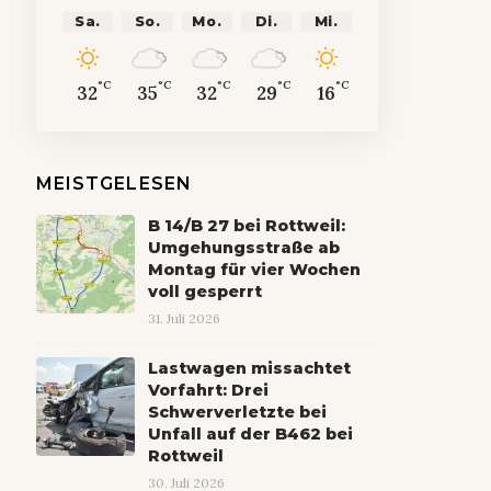
Sa.
So.
Mo.
Di.
Mi.
°C
°C
°C
°C
°C
32
35
32
29
16
MEISTGELESEN
B 14/B 27 bei Rottweil:
Umgehungsstraße ab
Montag für vier Wochen
voll gesperrt
31. Juli 2026
Lastwagen missachtet
Vorfahrt: Drei
Schwerverletzte bei
Unfall auf der B462 bei
Rottweil
30. Juli 2026