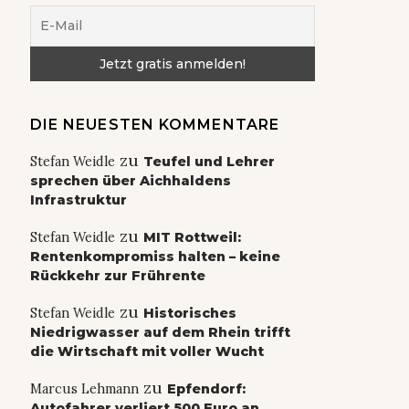
DIE NEUESTEN KOMMENTARE
zu
Stefan Weidle
Teufel und Lehrer
sprechen über Aichhaldens
Infrastruktur
zu
Stefan Weidle
MIT Rottweil:
Rentenkompromiss halten – keine
Rückkehr zur Frührente
zu
Stefan Weidle
Historisches
Niedrigwasser auf dem Rhein trifft
die Wirtschaft mit voller Wucht
zu
Marcus Lehmann
Epfendorf:
Autofahrer verliert 500 Euro an