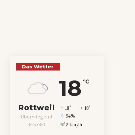
Das Wetter
18
°C
Rottweil
°
°
18
_
18
54%
Überwiegend
2 km/h
Bewölkt