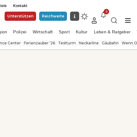
iste
Kontakt
9
Unterstützen
Reichweite
gion
Polizei
Wirtschaft
Sport
Kultur
Leben & Ratgeber
ence Center
Ferienzauber '26
Testturm
Neckarline
Gäubahn
Wenn Or