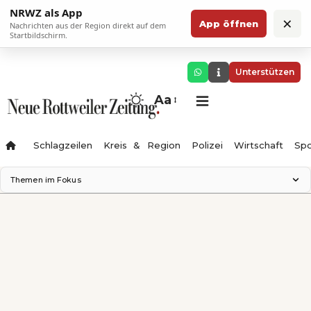
NRWZ als App
×
App öffnen
Nachrichten aus der Region direkt auf dem
Startbildschirm.
Unterstützen
Aa
Schlagzeilen
Kreis & Region
Polizei
Wirtschaft
Spo
Themen im Fokus
Landesgartenschau 2028
Science Center
Staatsmann: Theater & Denken
Ferienzauber '26
Testturm
Neckarline
Gäubahn