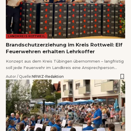
LANDKREIS ROTTWEIL
Brandschutzerziehung im Kreis Rottweil: Elf
Feuerwehren erhalten Lehrkoffer
Konzept aus dem Kreis Tübingen übernommen – langfristig
soll jede Feuerwehr im Landkreis eine Ansprechperson…
Autor / Quelle:
NRWZ-Redaktion