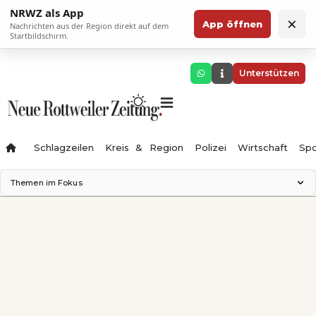
NRWZ als App
×
App öffnen
Nachrichten aus der Region direkt auf dem
Startbildschirm.
Unterstützen
Schlagzeilen
Kreis & Region
Polizei
Wirtschaft
Spo
Themen im Fokus
Landesgartenschau 2028
Science Center
Staatsmann: Theater & Denken
Ferienzauber '26
Testturm
Neckarline
Gäubahn