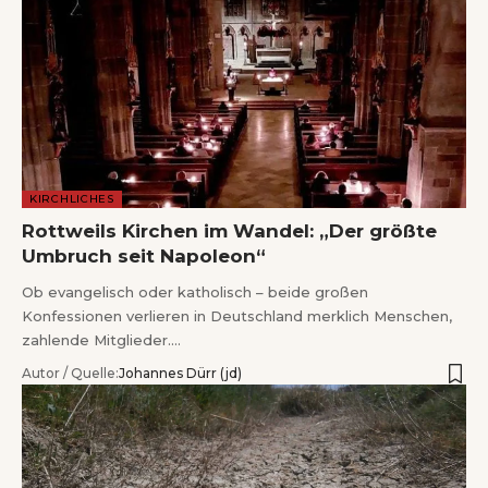
KIRCHLICHES
Rottweils Kirchen im Wandel: „Der größte
Umbruch seit Napoleon“
Ob evangelisch oder katholisch – beide großen
Konfessionen verlieren in Deutschland merklich Menschen,
zahlende Mitglieder.…
Autor / Quelle:
Johannes Dürr (jd)