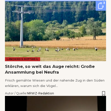
3
LANDKREIS ROTTWEIL
Störche, so weit das Auge reicht: Große
Ansammlung bei Neufra
Frisch gemähte Wiesen und der nahende Zug in den Süden
erklären, warum sich die Vögel…
Autor / Quelle:
NRWZ-Redaktion