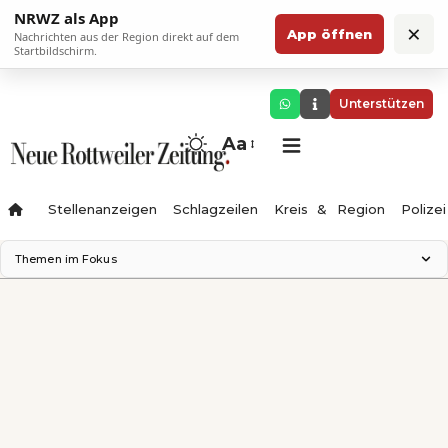
NRWZ als App
×
App öffnen
Nachrichten aus der Region direkt auf dem
Startbildschirm.
Unterstützen
Aa
Stellenanzeigen
Schlagzeilen
Kreis & Region
Polizei
Themen im Fokus
Landesgartenschau 2028
Zimmertheater Rottweil
Science Center
Ferienzauber '26
Testturm
Neckarline
Gäubahn