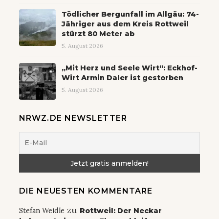
Tödlicher Bergunfall im Allgäu: 74-
Jähriger aus dem Kreis Rottweil
stürzt 80 Meter ab
5. August 2026
„Mit Herz und Seele Wirt“: Eckhof-
Wirt Armin Daler ist gestorben
5. August 2026
NRWZ.DE NEWSLETTER
DIE NEUESTEN KOMMENTARE
zu
Stefan Weidle
Rottweil: Der Neckar