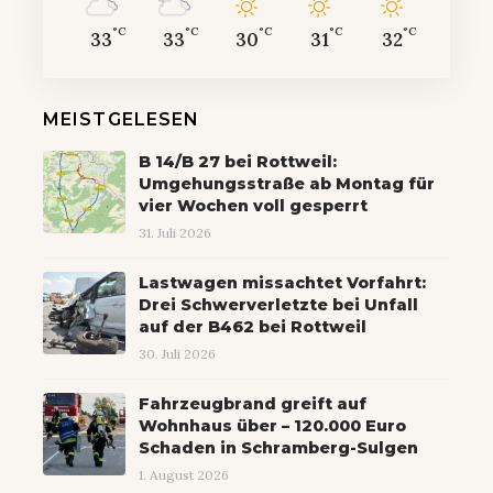
°C
°C
°C
°C
°C
33
33
30
31
32
MEISTGELESEN
B 14/B 27 bei Rottweil:
Umgehungsstraße ab Montag für
vier Wochen voll gesperrt
31. Juli 2026
Lastwagen missachtet Vorfahrt:
Drei Schwerverletzte bei Unfall
auf der B462 bei Rottweil
30. Juli 2026
Fahrzeugbrand greift auf
Wohnhaus über – 120.000 Euro
Schaden in Schramberg-Sulgen
1. August 2026