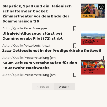
Slapstick, Spaß und ein italienisch
schnatternder Gockel:
Zimmertheater vor dem Ende der
KULTUR
Sommersaison ’26
Autor / Quelle:
Peter Arnegger
Ultraleichtflugzeug stürzt bei
Dunningen ab: Pilot (72) stirbt
LANDKREIS
ROTTWEIL
Autor / Quelle:
Polizeibericht (pz)
Jazz-Gottesdienst in der Predigerkirche Rottweil
Autor / Quelle:
Pressemitteilung (pm)
Kaum Zeit zum Verschnaufen für den
Feuerwehr-Nachwuchs
LANDKREIS
ROTTWEIL
Autor / Quelle:
Pressemitteilung (pm)
Zurück
Weiter