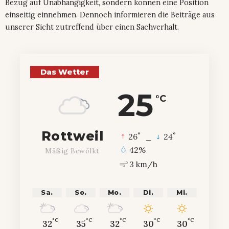
Bezug auf Unabhängigkeit, sondern können eine Position
einseitig einnehmen. Dennoch informieren die Beiträge aus
unserer Sicht zutreffend über einen Sachverhalt.
Das Wetter
25
°C
Rottweil
°
°
26
_
24
42%
Mäßig Bewölkt
3 km/h
Sa.
So.
Mo.
Di.
Mi.
°C
°C
°C
°C
°C
32
35
32
30
30