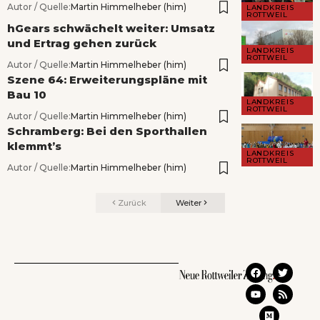
Autor / Quelle:
Martin Himmelheber (him)
LANDKREIS
ROTTWEIL
hGears schwächelt weiter: Umsatz
und Ertrag gehen zurück
LANDKREIS
ROTTWEIL
Autor / Quelle:
Martin Himmelheber (him)
Szene 64: Erweiterungspläne mit
Bau 10
LANDKREIS
ROTTWEIL
Autor / Quelle:
Martin Himmelheber (him)
Schramberg: Bei den Sporthallen
klemmt’s
LANDKREIS
ROTTWEIL
Autor / Quelle:
Martin Himmelheber (him)
Zurück
Weiter