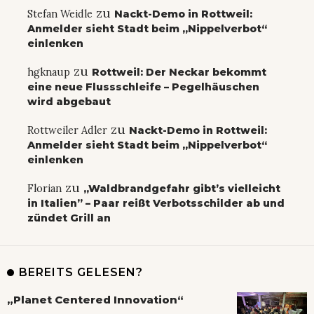
zu
Stefan Weidle
Nackt-Demo in Rottweil:
Anmelder sieht Stadt beim „Nippelverbot“
einlenken
zu
hgknaup
Rottweil: Der Neckar bekommt
eine neue Flussschleife – Pegelhäuschen
wird abgebaut
zu
Rottweiler Adler
Nackt-Demo in Rottweil:
Anmelder sieht Stadt beim „Nippelverbot“
einlenken
zu
Florian
„Waldbrandgefahr gibt’s vielleicht
in Italien” – Paar reißt Verbotsschilder ab und
zündet Grill an
BEREITS GELESEN?
„Planet Centered Innovation“