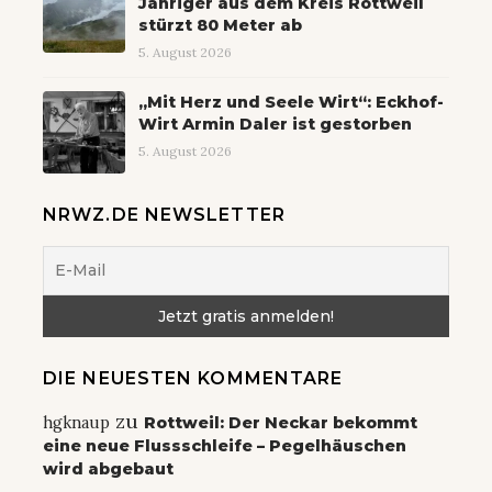
Jähriger aus dem Kreis Rottweil
stürzt 80 Meter ab
5. August 2026
„Mit Herz und Seele Wirt“: Eckhof-
Wirt Armin Daler ist gestorben
5. August 2026
NRWZ.DE NEWSLETTER
DIE NEUESTEN KOMMENTARE
zu
hgknaup
Rottweil: Der Neckar bekommt
eine neue Flussschleife – Pegelhäuschen
wird abgebaut