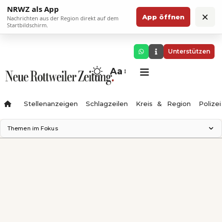
NRWZ als App
×
App öffnen
Nachrichten aus der Region direkt auf dem
Startbildschirm.
Unterstützen
Aa
Stellenanzeigen
Schlagzeilen
Kreis & Region
Polizei
Themen im Fokus
Landesgartenschau 2028
Zimmertheater Rottweil
Science Center
Ferienzauber '26
Testturm
Neckarline
Gäubahn