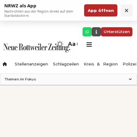
NRWZ als App
×
App öffnen
Nachrichten aus der Region direkt auf dem
Startbildschirm.
Unterstützen
Aa
Stellenanzeigen
Schlagzeilen
Kreis & Region
Polizei
Themen im Fokus
Landesgartenschau 2028
Zimmertheater Rottweil
Science Center
Ferienzauber '26
Testturm
Neckarline
Gäubahn