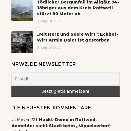
Tödlicher Bergunfall im Allgäu: 74-
Jähriger aus dem Kreis Rottweil
stürzt 80 Meter ab
5. August 2026
„Mit Herz und Seele Wirt“: Eckhof-
Wirt Armin Daler ist gestorben
5. August 2026
NRWZ.DE NEWSLETTER
DIE NEUESTEN KOMMENTARE
zu
U. Meyer
Nackt-Demo in Rottweil:
Anmelder sieht Stadt beim „Nippelverbot“