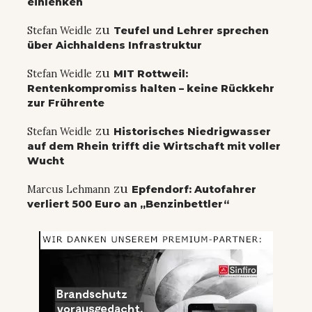
einlenken
zu
Stefan Weidle
Teufel und Lehrer sprechen
über Aichhaldens Infrastruktur
zu
Stefan Weidle
MIT Rottweil:
Rentenkompromiss halten – keine Rückkehr
zur Frührente
zu
Stefan Weidle
Historisches Niedrigwasser
auf dem Rhein trifft die Wirtschaft mit voller
Wucht
zu
Marcus Lehmann
Epfendorf: Autofahrer
verliert 500 Euro an „Benzinbettler“