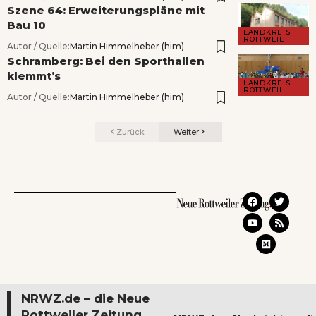
Szene 64: Erweiterungspläne mit
Bau 10
LANDKREIS
ROTTWEIL
Autor / Quelle:
Martin Himmelheber (him)
Schramberg: Bei den Sporthallen
klemmt’s
LANDKREIS
ROTTWEIL
Autor / Quelle:
Martin Himmelheber (him)
Zurück
Weiter
NRWZ.de – die Neue
Rottweiler Zeitung