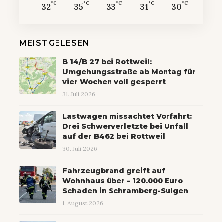
°C
°C
°C
°C
°C
32
35
33
31
30
MEISTGELESEN
B 14/B 27 bei Rottweil:
Umgehungsstraße ab Montag für
vier Wochen voll gesperrt
31. Juli 2026
Lastwagen missachtet Vorfahrt:
Drei Schwerverletzte bei Unfall
auf der B462 bei Rottweil
30. Juli 2026
Fahrzeugbrand greift auf
Wohnhaus über – 120.000 Euro
Schaden in Schramberg-Sulgen
1. August 2026