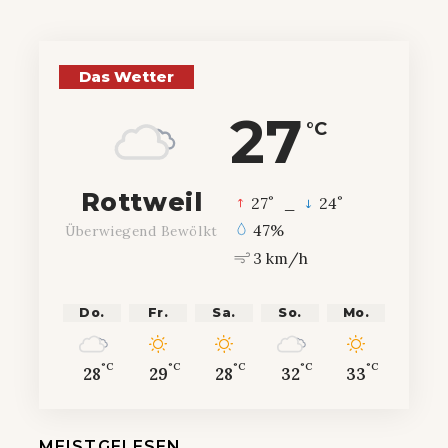
Das Wetter
27
°C
Rottweil
°
°
27
_
24
47%
Überwiegend Bewölkt
3 km/h
Do.
Fr.
Sa.
So.
Mo.
°C
°C
°C
°C
°C
28
29
28
32
33
MEISTGELESEN