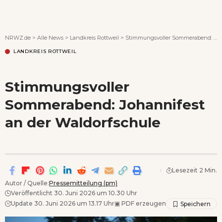
Wenn Orte erzählen ...
NRWZ.de
>
Alle News
>
Landkreis Rottweil
>
Stimmungsvoller Sommerabend: Johannifest an der Waldorfschule
LANDKREIS ROTTWEIL
Stimmungsvoller
Sommerabend: Johannifest
an der Waldorfschule
Lesezeit 2 Min.
Autor / Quelle:
Pressemitteilung (pm)
Veröffentlicht 30. Juni 2026 um 10.30 Uhr
Update 30. Juni 2026 um 13.17 Uhr
▣
PDF erzeugen