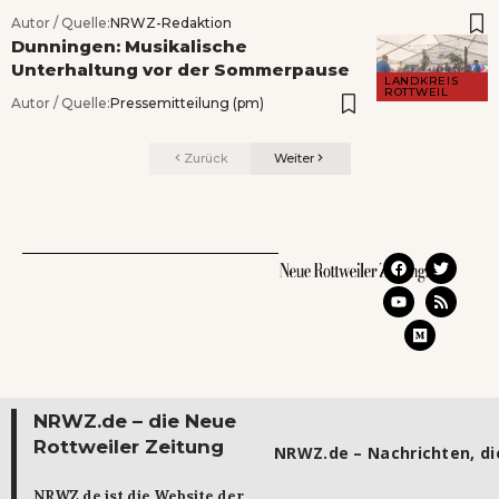
Autor / Quelle:
NRWZ-Redaktion
Dunningen: Musikalische
Unterhaltung vor der Sommerpause
LANDKREIS
ROTTWEIL
Autor / Quelle:
Pressemitteilung (pm)
Zurück
Weiter
NRWZ.de – die Neue
Rottweiler Zeitung
NRWZ.de – Nachrichten, die
NRWZ.de ist die Website der