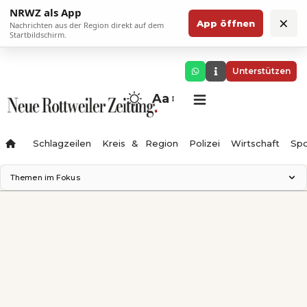
NRWZ als App
×
App öffnen
Nachrichten aus der Region direkt auf dem
Startbildschirm.
Unterstützen
Aa
Schlagzeilen
Kreis & Region
Polizei
Wirtschaft
Spo
Themen im Fokus
Landesgartenschau 2028
Science Center
Staatsmann: Theater & Denken
Ferienzauber '26
Testturm
Neckarline
Gäubahn