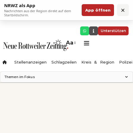
NRWZ als App
×
App öffnen
Nachrichten aus der Region direkt auf dem
Startbildschirm.
Unterstützen
Aa
Stellenanzeigen
Schlagzeilen
Kreis & Region
Polizei
Themen im Fokus
Landesgartenschau 2028
Zimmertheater Rottweil
Science Center
Ferienzauber '26
Testturm
Neckarline
Gäubahn