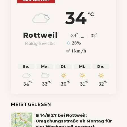
34
°C
Rottweil
°
°
34
_
32
28%
Mäßig Bewölkt
1 km/h
So.
Mo.
Di.
Mi.
Do.
°C
°C
°C
°C
°C
34
33
30
31
32
MEISTGELESEN
B 14/B 27 bei Rottweil:
Umgehungsstraße ab Montag für
vier Wochen voll gesperrt