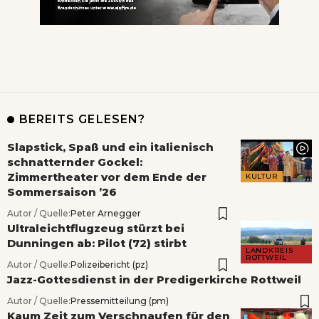
BEREITS GELESEN?
Slapstick, Spaß und ein italienisch
schnatternder Gockel:
Zimmertheater vor dem Ende der
KULTUR
Sommersaison ’26
Autor / Quelle:
Peter Arnegger
Ultraleichtflugzeug stürzt bei
Dunningen ab: Pilot (72) stirbt
LANDKREIS
ROTTWEIL
Autor / Quelle:
Polizeibericht (pz)
Jazz-Gottesdienst in der Predigerkirche Rottweil
Autor / Quelle:
Pressemitteilung (pm)
Kaum Zeit zum Verschnaufen für den