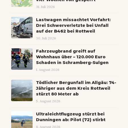
31. Juli 2026
Lastwagen missachtet Vorfahrt:
Drei Schwerverletzte bei Unfall
auf der B462 bei Rottweil
30. Juli 2026
Fahrzeugbrand greift auf
Wohnhaus über – 120.000 Euro
Schaden in Schramberg-Sulgen
1. August 2026
Tödlicher Bergunfall im Allgäu: 74-
Jähriger aus dem Kreis Rottweil
stürzt 80 Meter ab
5. August 2026
Ultraleichtflugzeug stürzt bei
Dunningen ab: Pilot (72) stirbt
8. August 2026