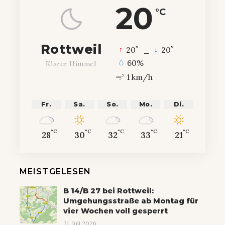
20
°C
Rottweil
°
°
20
_
20
60%
Klarer Himmel
1 km/h
Fr.
Sa.
So.
Mo.
Di.
°C
°C
°C
°C
°C
28
30
32
33
21
MEISTGELESEN
B 14/B 27 bei Rottweil:
Umgehungsstraße ab Montag für
vier Wochen voll gesperrt
31. Juli 2026