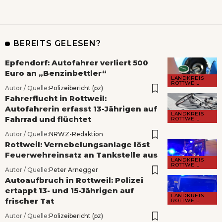
BEREITS GELESEN?
Epfendorf: Autofahrer verliert 500
Euro an „Benzinbettler“
LANDKREIS
ROTTWEIL
Autor / Quelle:
Polizeibericht (pz)
Fahrerflucht in Rottweil:
Autofahrerin erfasst 13-Jährigen auf
LANDKREIS
Fahrrad und flüchtet
ROTTWEIL
Autor / Quelle:
NRWZ-Redaktion
Rottweil: Vernebelungsanlage löst
Feuerwehreinsatz an Tankstelle aus
LANDKREIS
ROTTWEIL
Autor / Quelle:
Peter Arnegger
Autoaufbruch in Rottweil: Polizei
ertappt 13- und 15-Jährigen auf
LANDKREIS
frischer Tat
ROTTWEIL
Autor / Quelle:
Polizeibericht (pz)