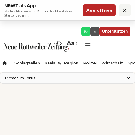
NRWZ als App
×
App öffnen
Nachrichten aus der Region direkt auf dem
Startbildschirm.
Unterstützen
Aa
Schlagzeilen
Kreis & Region
Polizei
Wirtschaft
Spo
Themen im Fokus
Landesgartenschau 2028
Science Center
Staatsmann: Theater & Denken
Ferienzauber '26
Testturm
Neckarline
Gäubahn