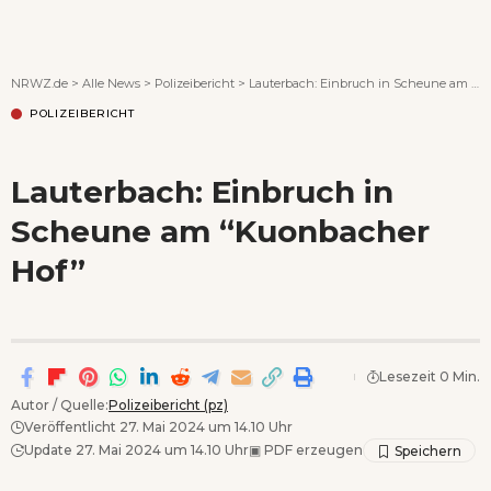
Wenn Orte erzählen ...
NRWZ.de
>
Alle News
>
Polizeibericht
>
Lauterbach: Einbruch in Scheune am “Kuonbacher Hof”
POLIZEIBERICHT
Lauterbach: Einbruch in
Scheune am “Kuonbacher
Hof”
Lesezeit 0 Min.
Autor / Quelle:
Polizeibericht (pz)
Veröffentlicht 27. Mai 2024 um 14.10 Uhr
Update 27. Mai 2024 um 14.10 Uhr
▣
PDF erzeugen