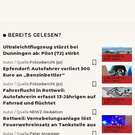
BEREITS GELESEN?
Ultraleichtflugzeug stürzt bei
Dunningen ab: Pilot (72) stirbt
LANDKREIS
ROTTWEIL
Autor / Quelle:
Polizeibericht (pz)
Epfendorf: Autofahrer verliert 500
Euro an „Benzinbettler“
LANDKREIS
ROTTWEIL
Autor / Quelle:
Polizeibericht (pz)
Fahrerflucht in Rottweil:
Autofahrerin erfasst 13-Jährigen auf
LANDKREIS
Fahrrad und flüchtet
ROTTWEIL
Autor / Quelle:
NRWZ-Redaktion
Rottweil: Vernebelungsanlage löst
Feuerwehreinsatz an Tankstelle aus
LANDKREIS
ROTTWEIL
Autor / Quelle:
Peter Arnegger