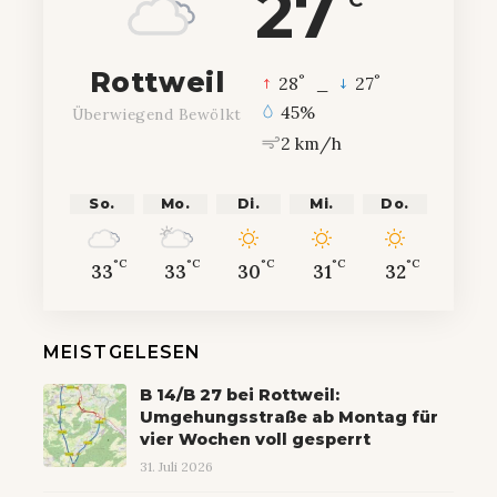
27
°C
Rottweil
°
°
28
_
27
45%
Überwiegend Bewölkt
2 km/h
So.
Mo.
Di.
Mi.
Do.
°C
°C
°C
°C
°C
33
33
30
31
32
MEISTGELESEN
B 14/B 27 bei Rottweil:
Umgehungsstraße ab Montag für
vier Wochen voll gesperrt
31. Juli 2026