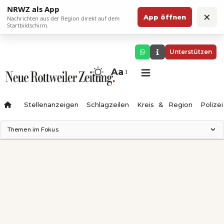
NRWZ als App
×
App öffnen
Nachrichten aus der Region direkt auf dem
Startbildschirm.
Unterstützen
Aa
Stellenanzeigen
Schlagzeilen
Kreis & Region
Polizei
Themen im Fokus
Landesgartenschau 2028
Zimmertheater Rottweil
Science Center
Ferienzauber '26
Testturm
Neckarline
Gäubahn