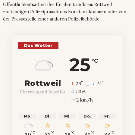
Öffentlichkeitsarbeit des für den Landkreis Rottweil
zuständigen Polizeipräsidiums Konstanz kommen oder von
der Pressestelle einer anderen Polizeibehörde.
Das Wetter
25
°C
Rottweil
°
°
26
_
24
53%
Überwiegend Bewölkt
2 km/h
Mo.
Di.
Mi.
Do.
Fr.
°C
°C
°C
°C
°C
30
32
29
30
33