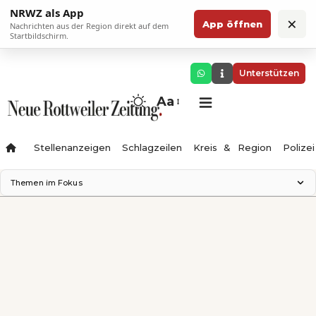
NRWZ als App
×
App öffnen
Nachrichten aus der Region direkt auf dem
Startbildschirm.
Unterstützen
Aa
Stellenanzeigen
Schlagzeilen
Kreis & Region
Polizei
Themen im Fokus
Landesgartenschau 2028
Zimmertheater Rottweil
Science Center
Ferienzauber '26
Testturm
Neckarline
Gäubahn