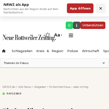
NRWZ als App
×
App öffnen
Nachrichten aus der Region direkt auf dem
Startbildschirm.
Unterstützen
Aa
Schlagzeilen
Kreis & Region
Polizei
Wirtschaft
Spo
Themen im Fokus
Landesgartenschau 2028
Science Center
Staatsmann: Theater & Denken
NRWZ.de
>
Alle News
>
Ratgeber
>
Einfamilienhaus – aber richtig
Ferienzauber '26
RATGEBER
Testturm
Neckarline
Gäubahn