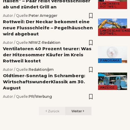
Italien” – Paar reißt Verbotsschilder
LANDKREIS
ab und zündet Grill an
ROTTWEIL
Autor / Quelle:
Peter Arnegger
Rottweil: Der Neckar bekommt eine
neue Flussschleife – Pegelhäuschen
LANDESGARTENS
wird abgebaut
ROTTWEIL
Autor / Quelle:
NRWZ-Redaktion
Ventilatoren 40 Prozent teurer: Was
der Hitzesommer Käufer im Kreis
Rottweil kostet
PANORAMA
Autor / Quelle:
Redaktion/pm
Oldtimer-Sonntag in Schramberg:
WirtschaftswunderKlassik am 30.
August
ANZEIGE
Autor / Quelle:
PR/Werbung
Zurück
Weiter