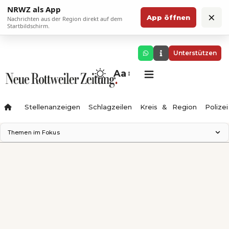
NRWZ als App
×
App öffnen
Nachrichten aus der Region direkt auf dem
Startbildschirm.
Unterstützen
Aa
Stellenanzeigen
Schlagzeilen
Kreis & Region
Polizei
Themen im Fokus
Landesgartenschau 2028
Zimmertheater Rottweil
Science Center
Ferienzauber '26
Testturm
Neckarline
Gäubahn