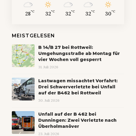
°C
°C
°C
°C
°C
28
32
32
32
30
MEISTGELESEN
B 14/B 27 bei Rottweil:
Umgehungsstraße ab Montag für
vier Wochen voll gesperrt
31. Juli 2026
Lastwagen missachtet Vorfahrt:
Drei Schwerverletzte bei Unfall
auf der B462 bei Rottweil
30. Juli 2026
Unfall auf der B 462 bei
Dunningen: Zwei Verletzte nach
Überholmanöver
23. Juli 2026