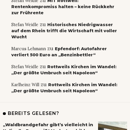
zu
Stefan Weidle
MIT Rottweil:
Rentenkompromiss halten – keine Rückkehr
zur Frührente
zu
Stefan Weidle
Historisches Niedrigwasser
auf dem Rhein trifft die Wirtschaft mit voller
Wucht
zu
Marcus Lehmann
Epfendorf: Autofahrer
verliert 500 Euro an „Benzinbettler“
zu
Stefan Weidle
Rottweils Kirchen im Wandel:
„Der größte Umbruch seit Napoleon“
zu
Karlheinz Will
Rottweils Kirchen im Wandel:
„Der größte Umbruch seit Napoleon“
BEREITS GELESEN?
„Waldbrandgefahr gibt’s vielleicht in