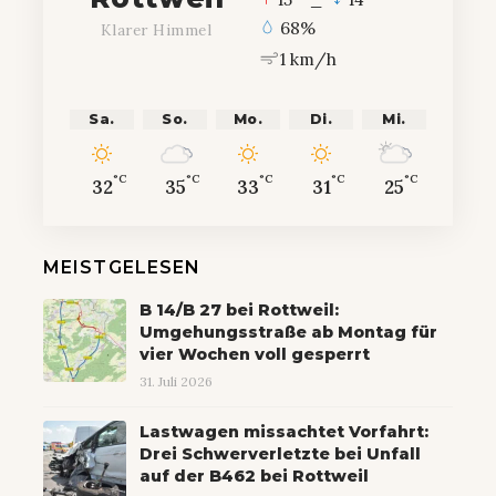
68%
Klarer Himmel
1 km/h
Sa.
So.
Mo.
Di.
Mi.
°C
°C
°C
°C
°C
32
35
33
31
25
MEISTGELESEN
B 14/B 27 bei Rottweil:
Umgehungsstraße ab Montag für
vier Wochen voll gesperrt
31. Juli 2026
Lastwagen missachtet Vorfahrt:
Drei Schwerverletzte bei Unfall
auf der B462 bei Rottweil