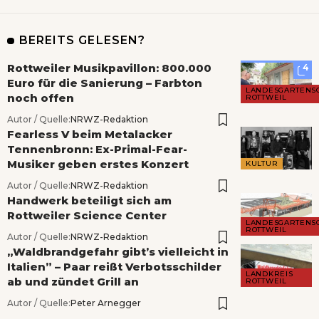
BEREITS GELESEN?
Rottweiler Musikpavillon: 800.000
4
Euro für die Sanierung – Farbton
LANDESGARTENS
noch offen
ROTTWEIL
Autor / Quelle:
NRWZ-Redaktion
Fearless V beim Metalacker
Tennenbronn: Ex-Primal-Fear-
Musiker geben erstes Konzert
KULTUR
Autor / Quelle:
NRWZ-Redaktion
Handwerk beteiligt sich am
Rottweiler Science Center
LANDESGARTENS
ROTTWEIL
Autor / Quelle:
NRWZ-Redaktion
„Waldbrandgefahr gibt’s vielleicht in
Italien” – Paar reißt Verbotsschilder
LANDKREIS
ab und zündet Grill an
ROTTWEIL
Autor / Quelle:
Peter Arnegger