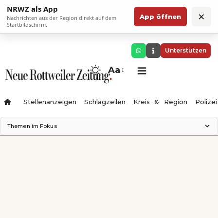
NRWZ als App
×
App öffnen
Nachrichten aus der Region direkt auf dem
Startbildschirm.
Unterstützen
Aa
Stellenanzeigen
Schlagzeilen
Kreis & Region
Polizei
Themen im Fokus
Landesgartenschau 2028
Zimmertheater Rottweil
Science Center
Ferienzauber '26
Testturm
Neckarline
Gäubahn