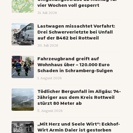
vier Wochen voll gesperrt
31. Juli 2026
Lastwagen missachtet Vorfahrt:
Drei Schwerverletzte bei Unfall
auf der B462 bei Rottweil
30. Juli 2026
Fahrzeugbrand greift auf
Wohnhaus über – 120.000 Euro
Schaden in Schramberg-Sulgen
1. August 2026
Tödlicher Bergunfall im Allgäu: 74-
Jähriger aus dem Kreis Rottweil
stürzt 80 Meter ab
5. August 2026
„Mit Herz und Seele Wirt“: Eckhof-
Wirt Armin Daler ist gestorben