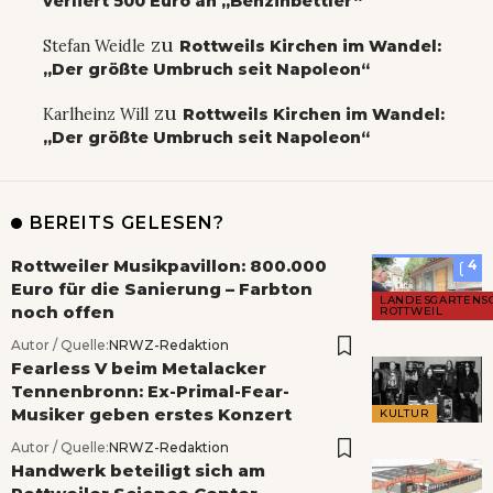
verliert 500 Euro an „Benzinbettler“
zu
Stefan Weidle
Rottweils Kirchen im Wandel:
„Der größte Umbruch seit Napoleon“
zu
Karlheinz Will
Rottweils Kirchen im Wandel:
„Der größte Umbruch seit Napoleon“
BEREITS GELESEN?
Rottweiler Musikpavillon: 800.000
4
Euro für die Sanierung – Farbton
LANDESGARTENS
noch offen
ROTTWEIL
Autor / Quelle:
NRWZ-Redaktion
Fearless V beim Metalacker
Tennenbronn: Ex-Primal-Fear-
Musiker geben erstes Konzert
KULTUR
Autor / Quelle:
NRWZ-Redaktion
Handwerk beteiligt sich am