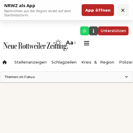
NRWZ als App
×
App öffnen
Nachrichten aus der Region direkt auf dem
Startbildschirm.
Unterstützen
Aa
Stellenanzeigen
Schlagzeilen
Kreis & Region
Polizei
Themen im Fokus
Landesgartenschau 2028
Zimmertheater Rottweil
Science Center
Ferienzauber '26
Testturm
Neckarline
Gäubahn