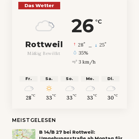
Das Wetter
26
°C
Rottweil
°
°
28
_
25
35%
Mäßig Bewölkt
3 km/h
Fr.
Sa.
So.
Mo.
Di.
°C
°C
°C
°C
°C
28
33
33
33
30
MEISTGELESEN
B 14/B 27 bei Rottweil:
Umgehungsstraße ab Montag für