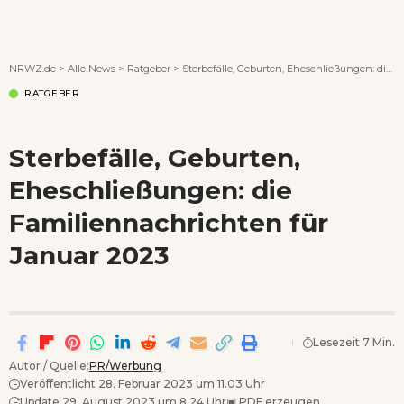
Wenn Orte erzählen ...
NRWZ.de
>
Alle News
>
Ratgeber
>
Sterbefälle, Geburten, Eheschließungen: die Familiennachrichten für Januar 2023
RATGEBER
Sterbefälle, Geburten,
Eheschließungen: die
Familiennachrichten für
Januar 2023
Lesezeit 7 Min.
Autor / Quelle:
PR/Werbung
Veröffentlicht 28. Februar 2023 um 11.03 Uhr
Update 29. August 2023 um 8.24 Uhr
▣
PDF erzeugen