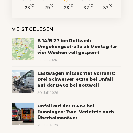
°C
°C
°C
°C
°C
28
29
28
32
32
MEISTGELESEN
B 14/B 27 bei Rottweil:
Umgehungsstraße ab Montag für
vier Wochen voll gesperrt
31. Juli 2026
Lastwagen missachtet Vorfahrt:
Drei Schwerverletzte bei Unfall
auf der B462 bei Rottweil
30. Juli 2026
Unfall auf der B 462 bei
Dunningen: Zwei Verletzte nach
Überholmanöver
23. Juli 2026