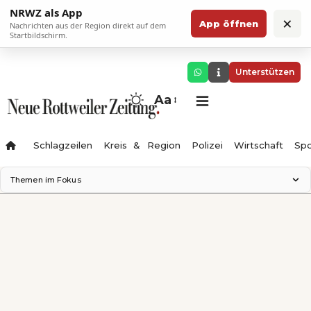
NRWZ als App
×
App öffnen
Nachrichten aus der Region direkt auf dem
Startbildschirm.
Unterstützen
Aa
Schlagzeilen
Kreis & Region
Polizei
Wirtschaft
Spo
Themen im Fokus
Landesgartenschau 2028
Science Center
Staatsmann: Theater & Denken
Ferienzauber '26
Testturm
Neckarline
Gäubahn