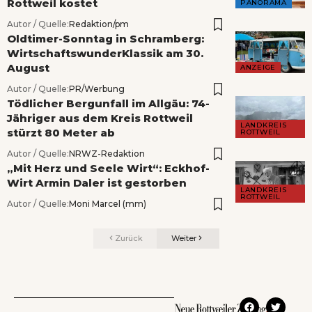
Rottweil kostet
PANORAMA
Autor / Quelle:
Redaktion/pm
Oldtimer-Sonntag in Schramberg:
WirtschaftswunderKlassik am 30.
August
ANZEIGE
Autor / Quelle:
PR/Werbung
Tödlicher Bergunfall im Allgäu: 74-
Jähriger aus dem Kreis Rottweil
LANDKREIS
stürzt 80 Meter ab
ROTTWEIL
Autor / Quelle:
NRWZ-Redaktion
„Mit Herz und Seele Wirt“: Eckhof-
Wirt Armin Daler ist gestorben
LANDKREIS
ROTTWEIL
Autor / Quelle:
Moni Marcel (mm)
Zurück
Weiter