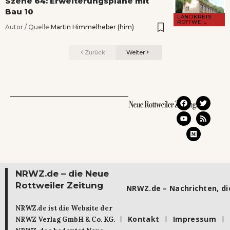
Szene 64: Erweiterungspläne mit
Bau 10
LANDKREIS
ROTTWEIL
Autor / Quelle:
Martin Himmelheber (him)
Zurück
Weiter
NRWZ.de – die Neue
Rottweiler Zeitung
NRWZ.de – Nachrichten, die
NRWZ.de ist die Website der
Kontakt
Impressum
NRWZ Verlag GmbH & Co. KG.