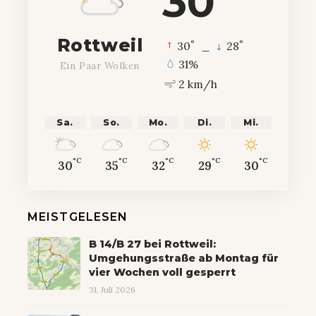
30
Rottweil
°
°
30
_
28
31%
Ein Paar Wolken
2 km/h
Sa.
So.
Mo.
Di.
Mi.
°C
°C
°C
°C
°C
30
35
32
29
30
MEISTGELESEN
B 14/B 27 bei Rottweil:
Umgehungsstraße ab Montag für
vier Wochen voll gesperrt
31. Juli 2026