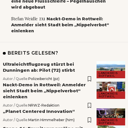
eine neue Flussschleife – Pegelhäuschen
wird abgebaut
zu
Stefan Weidle
Nackt-Demo in Rottweil:
Anmelder sieht Stadt beim „Nippelverbot“
einlenken
BEREITS GELESEN?
Ultraleichtflugzeug stürzt bei
Dunningen ab: Pilot (72) stirbt
LANDKREIS
ROTTWEIL
Autor / Quelle:
Polizeibericht (pz)
Nackt-Demo in Rottweil: Anmelder
sieht Stadt beim „Nippelverbot“
LANDKREIS
einlenken
ROTTWEIL
Autor / Quelle:
NRWZ-Redaktion
„Planet Centered Innovation“
Autor / Quelle:
Martin Himmelheber (him)
LANDKREIS
ROTTWEIL