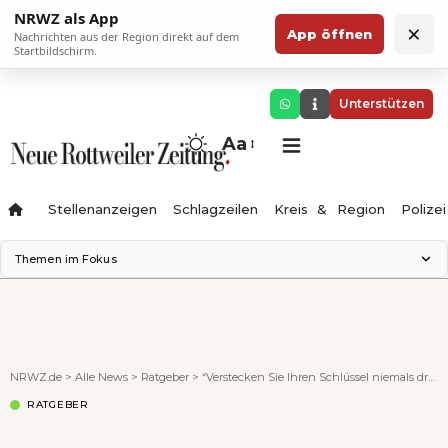
NRWZ als App
×
App öffnen
Nachrichten aus der Region direkt auf dem
Startbildschirm.
Unterstützen
Aa
Stellenanzeigen
Schlagzeilen
Kreis & Region
Polizei
Themen im Fokus
Landesgartenschau 2028
Zimmertheater Rottweil
Science Center
Ferienzauber '26
NRWZ.de
>
Alle News
>
Ratgeber
>
“Verstecken Sie Ihren Schlüssel niemals draußen!”
Testturm
RATGEBER
Neckarline
Gäubahn