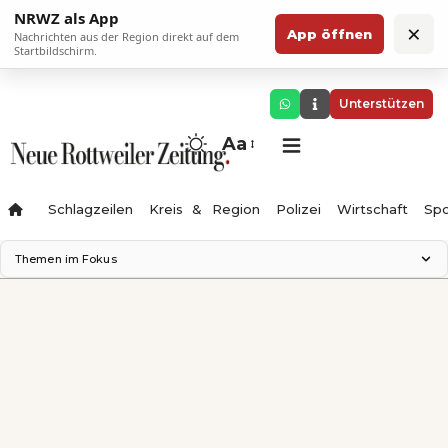
NRWZ als App
×
App öffnen
Nachrichten aus der Region direkt auf dem
Startbildschirm.
Unterstützen
Aa
Schlagzeilen
Kreis & Region
Polizei
Wirtschaft
Spo
Themen im Fokus
Landesgartenschau 2028
Science Center
Staatsmann: Theater & Denken
Ferienzauber '26
Testturm
Neckarline
Gäubahn