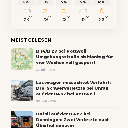
Do.
Fr.
Sa.
So.
Mo.
°C
°C
°C
°C
°C
28
29
28
32
33
MEISTGELESEN
B 14/B 27 bei Rottweil:
Umgehungsstraße ab Montag für
vier Wochen voll gesperrt
31. Juli 2026
Lastwagen missachtet Vorfahrt:
Drei Schwerverletzte bei Unfall
auf der B462 bei Rottweil
30. Juli 2026
Unfall auf der B 462 bei
Dunningen: Zwei Verletzte nach
Überholmanöver