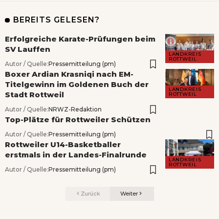
BEREITS GELESEN?
Erfolgreiche Karate-Prüfungen beim
SV Lauffen
LANDKREIS
ROTTWEIL
Autor / Quelle:
Pressemitteilung (pm)
Boxer Ardian Krasniqi nach EM-
Titelgewinn im Goldenen Buch der
LANDKREIS
Stadt Rottweil
ROTTWEIL
Autor / Quelle:
NRWZ-Redaktion
Top-Plätze für Rottweiler Schützen
Autor / Quelle:
Pressemitteilung (pm)
Rottweiler U14-Basketballer
erstmals in der Landes-Finalrunde
LANDKREIS
ROTTWEIL
Autor / Quelle:
Pressemitteilung (pm)
Zurück
Weiter