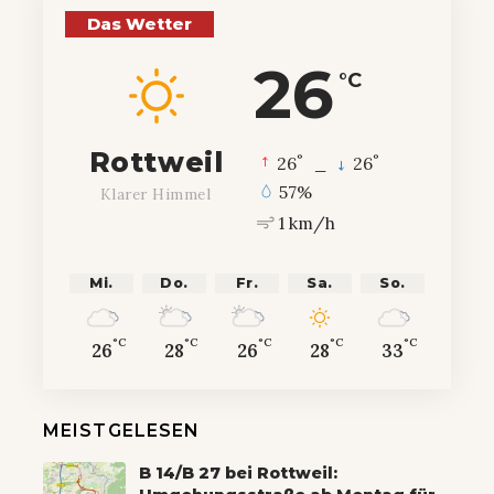
Das Wetter
26
°C
Rottweil
°
°
26
_
26
57%
Klarer Himmel
1 km/h
Mi.
Do.
Fr.
Sa.
So.
°C
°C
°C
°C
°C
26
28
26
28
33
MEISTGELESEN
B 14/B 27 bei Rottweil: