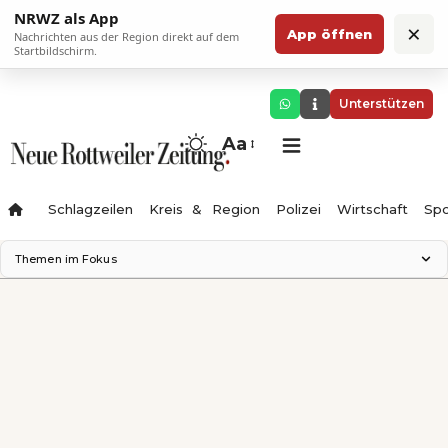
NRWZ als App
×
App öffnen
Nachrichten aus der Region direkt auf dem
Startbildschirm.
Unterstützen
Aa
Schlagzeilen
Kreis & Region
Polizei
Wirtschaft
Spo
Themen im Fokus
Landesgartenschau 2028
Science Center
Staatsmann: Theater & Denken
Ferienzauber '26
Testturm
Neckarline
Gäubahn