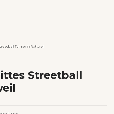
treetball Turnier in Rottweil
ittes Streetball
eil