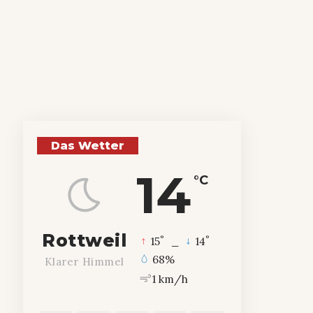
Das Wetter
14
°C
Rottweil
°
°
15
_
14
68%
Klarer Himmel
1 km/h