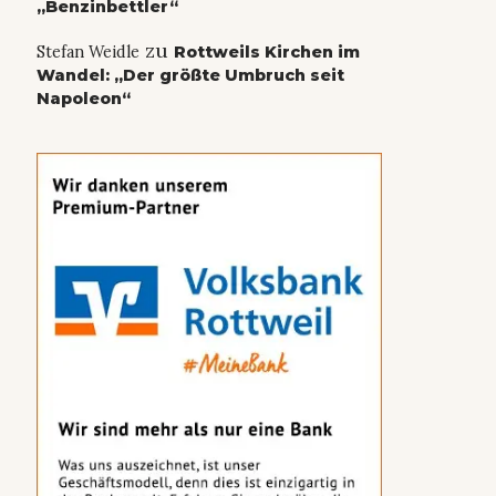
„Benzinbettler“
zu
Stefan Weidle
Rottweils Kirchen im
Wandel: „Der größte Umbruch seit
Napoleon“