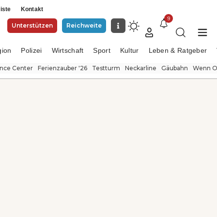
iste
Kontakt
9
Unterstützen
Reichweite
gion
Polizei
Wirtschaft
Sport
Kultur
Leben & Ratgeber
ence Center
Ferienzauber '26
Testturm
Neckarline
Gäubahn
Wenn Or