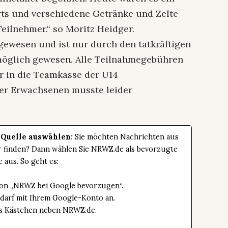
erts und verschiedene Getränke und Zelte
Teilnehmer.“ so Moritz Heidger.
gewesen und ist nur durch den tatkräftigen
 möglich gewesen. Alle Teilnahmegebühren
hr in die Teamkasse der U14
er Erwachsenen musste leider
 Quelle auswählen:
Sie möchten Nachrichten aus
er finden? Dann wählen Sie NRWZ.de als bevorzugte
e aus. So geht es:
tton „NRWZ bei Google bevorzugen“.
edarf mit Ihrem Google-Konto an.
das Kästchen neben NRWZ.de.