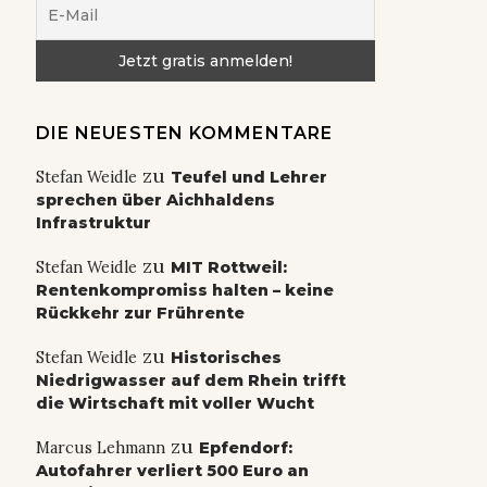
DIE NEUESTEN KOMMENTARE
zu
Stefan Weidle
Teufel und Lehrer
sprechen über Aichhaldens
Infrastruktur
zu
Stefan Weidle
MIT Rottweil:
Rentenkompromiss halten – keine
Rückkehr zur Frührente
zu
Stefan Weidle
Historisches
Niedrigwasser auf dem Rhein trifft
die Wirtschaft mit voller Wucht
zu
Marcus Lehmann
Epfendorf:
Autofahrer verliert 500 Euro an