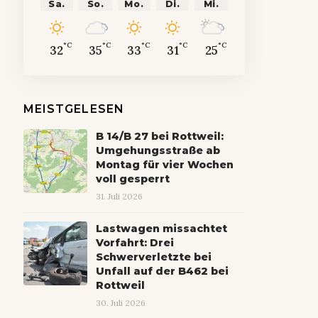
Sa.
So.
Mo.
Di.
Mi.
°C
°C
°C
°C
°C
32
35
33
31
25
MEISTGELESEN
B 14/B 27 bei Rottweil:
Umgehungsstraße ab
Montag für vier Wochen
voll gesperrt
31. Juli 2026
Lastwagen missachtet
Vorfahrt: Drei
Schwerverletzte bei
Unfall auf der B462 bei
Rottweil
30. Juli 2026