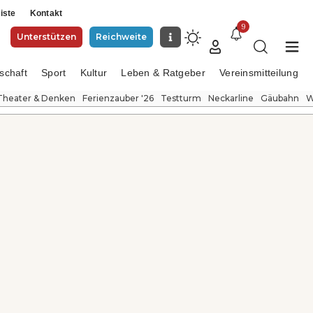
iste
Kontakt
9
Unterstützen
Reichweite
schaft
Sport
Kultur
Leben & Ratgeber
Vereinsmitteilung
Theater & Denken
Ferienzauber '26
Testturm
Neckarline
Gäubahn
W