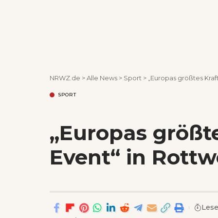
NRWZ.de
>
Alle News
>
Sport
>
„Europas größtes Kraft
SPORT
„Europas größte
Event“ in Rottw
Lese