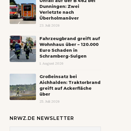
Unfall auf der B 462 bei
Dunningen: Zwei
Verletzte nach
Überholmanöver
23. Juli 2026
Fahrzeugbrand greift auf
Wohnhaus über – 120.000
Euro Schaden in
Schramberg-Sulgen
1. August 2026
Großeinsatz bei
Aichhalden: Traktorbrand
greift auf Ackerfläche
über
25. Juli 2026
NRWZ.DE NEWSLETTER