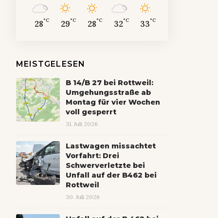
°C
°C
°C
°C
°C
28
29
28
32
33
MEISTGELESEN
B 14/B 27 bei Rottweil:
Umgehungsstraße ab
Montag für vier Wochen
voll gesperrt
31. Juli 2026
Lastwagen missachtet
Vorfahrt: Drei
Schwerverletzte bei
Unfall auf der B462 bei
Rottweil
30. Juli 2026