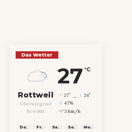
Das Wetter
27
°C
Rottweil
°
°
27
_
24
47%
Überwiegend
3 km/h
Bewölkt
Do.
Fr.
Sa.
So.
Mo.