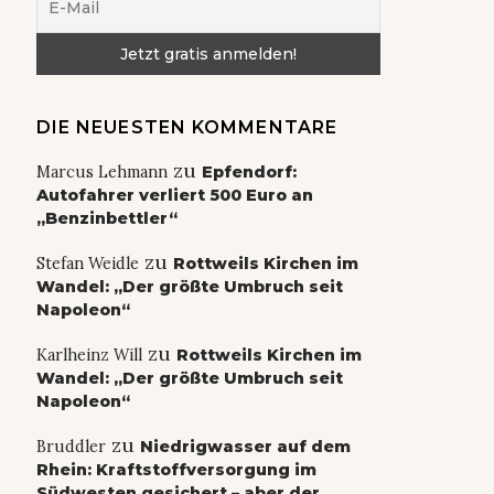
DIE NEUESTEN KOMMENTARE
zu
Marcus Lehmann
Epfendorf:
Autofahrer verliert 500 Euro an
„Benzinbettler“
zu
Stefan Weidle
Rottweils Kirchen im
Wandel: „Der größte Umbruch seit
Napoleon“
zu
Karlheinz Will
Rottweils Kirchen im
Wandel: „Der größte Umbruch seit
Napoleon“
zu
Bruddler
Niedrigwasser auf dem
Rhein: Kraftstoffversorgung im
Südwesten gesichert – aber der