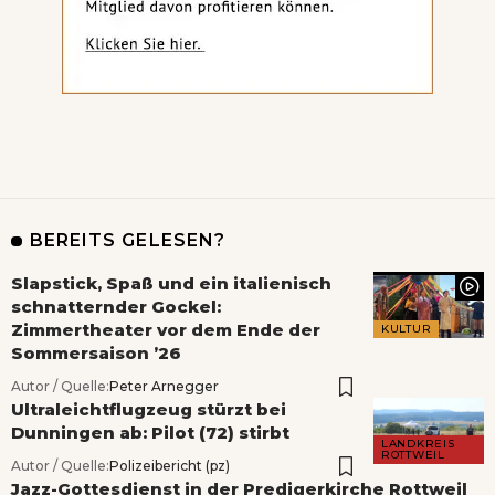
BEREITS GELESEN?
Slapstick, Spaß und ein italienisch
schnatternder Gockel:
Zimmertheater vor dem Ende der
KULTUR
Sommersaison ’26
Autor / Quelle:
Peter Arnegger
Ultraleichtflugzeug stürzt bei
Dunningen ab: Pilot (72) stirbt
LANDKREIS
ROTTWEIL
Autor / Quelle:
Polizeibericht (pz)
Jazz-Gottesdienst in der Predigerkirche Rottweil