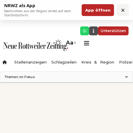
NRWZ als App
×
App öffnen
Nachrichten aus der Region direkt auf dem
Startbildschirm.
Unterstützen
Aa
Stellenanzeigen
Schlagzeilen
Kreis & Region
Polizei
Themen im Fokus
Landesgartenschau 2028
Zimmertheater Rottweil
Science Center
Ferienzauber '26
Testturm
Neckarline
Gäubahn