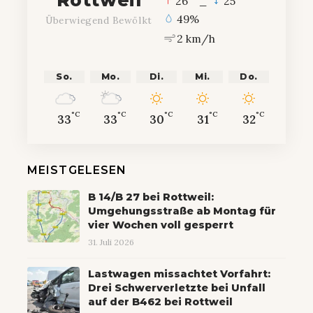
26
_
25
49%
Überwiegend Bewölkt
2 km/h
So.
Mo.
Di.
Mi.
Do.
°C
°C
°C
°C
°C
33
33
30
31
32
MEISTGELESEN
B 14/B 27 bei Rottweil:
Umgehungsstraße ab Montag für
vier Wochen voll gesperrt
31. Juli 2026
Lastwagen missachtet Vorfahrt:
Drei Schwerverletzte bei Unfall
auf der B462 bei Rottweil