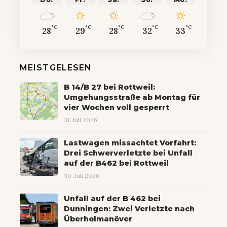
°C
°C
°C
°C
°C
28
29
28
32
33
MEISTGELESEN
B 14/B 27 bei Rottweil:
Umgehungsstraße ab Montag für
vier Wochen voll gesperrt
31. Juli 2026
Lastwagen missachtet Vorfahrt:
Drei Schwerverletzte bei Unfall
auf der B462 bei Rottweil
30. Juli 2026
Unfall auf der B 462 bei
Dunningen: Zwei Verletzte nach
Überholmanöver