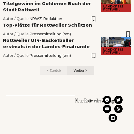
Titelgewinn im Goldenen Buch der
LANDKREIS
Stadt Rottweil
ROTTWEIL
Autor / Quelle:
NRWZ-Redaktion
Top-Plätze für Rottweiler Schützen
Autor / Quelle:
Pressemitteilung (pm)
Rottweiler U14-Basketballer
erstmals in der Landes-Finalrunde
LANDKREIS
ROTTWEIL
Autor / Quelle:
Pressemitteilung (pm)
Zurück
Weiter