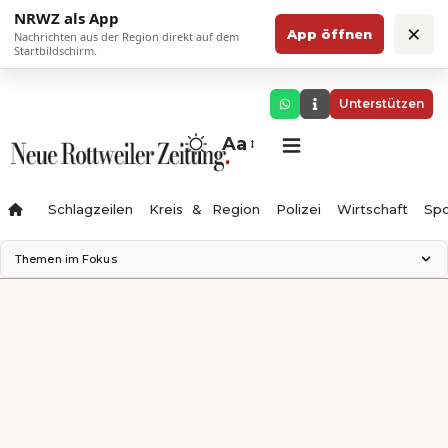
NRWZ als App
×
App öffnen
Nachrichten aus der Region direkt auf dem
Startbildschirm.
Unterstützen
Aa
Schlagzeilen
Kreis & Region
Polizei
Wirtschaft
Spo
Themen im Fokus
Landesgartenschau 2028
Science Center
Staatsmann: Theater & Denken
Ferienzauber '26
Testturm
Neckarline
Gäubahn