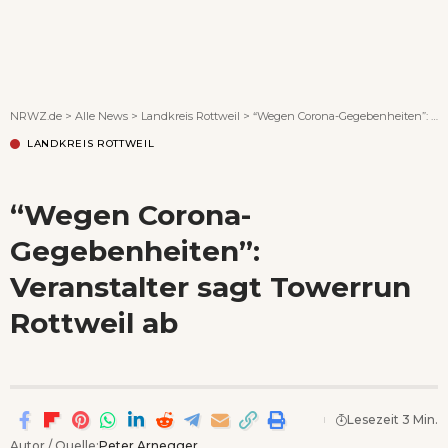
Wenn Orte erzählen ...
NRWZ.de
>
Alle News
>
Landkreis Rottweil
>
“Wegen Corona-Gegebenheiten”: Veranstalter sagt Towerrun Rottweil ab
LANDKREIS ROTTWEIL
“Wegen Corona-
Gegebenheiten”:
Veranstalter sagt Towerrun
Rottweil ab
Lesezeit 3 Min.
Autor / Quelle:
Peter Arnegger