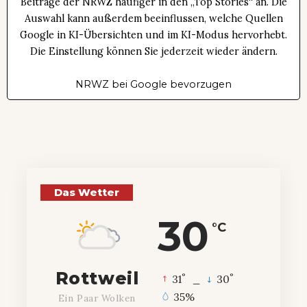
Beiträge der NRWZ häufiger in den „Top Stories“ an. Die
Auswahl kann außerdem beeinflussen, welche Quellen
Google in KI-Übersichten und im KI-Modus hervorhebt.
Die Einstellung können Sie jederzeit wieder ändern.
NRWZ bei Google bevorzugen
Das Wetter
30
°C
Rottweil
°
°
31
_
30
35%
Ein Paar Wolken