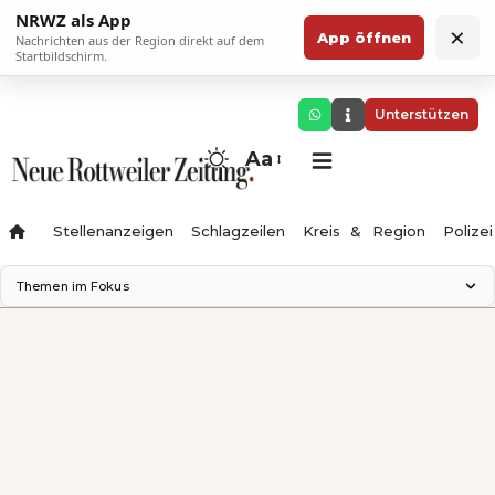
NRWZ als App
×
App öffnen
Nachrichten aus der Region direkt auf dem
Startbildschirm.
Unterstützen
Aa
Stellenanzeigen
Schlagzeilen
Kreis & Region
Polizei
Themen im Fokus
Landesgartenschau 2028
Zimmertheater Rottweil
Science Center
Ferienzauber '26
Testturm
Neckarline
Gäubahn