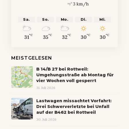
3 km/h
Sa.
So.
Mo.
Di.
Mi.
°C
°C
°C
°C
°C
31
35
32
30
30
MEISTGELESEN
B 14/B 27 bei Rottweil:
Umgehungsstraße ab Montag für
vier Wochen voll gesperrt
31. Juli 2026
Lastwagen missachtet Vorfahrt:
Drei Schwerverletzte bei Unfall
auf der B462 bei Rottweil
30. Juli 2026