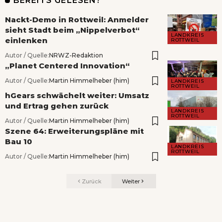
BEREITS GELESEN?
Nackt-Demo in Rottweil: Anmelder
sieht Stadt beim „Nippelverbot“
LANDKREIS
einlenken
ROTTWEIL
Autor / Quelle:
NRWZ-Redaktion
„Planet Centered Innovation“
Autor / Quelle:
Martin Himmelheber (him)
LANDKREIS
ROTTWEIL
hGears schwächelt weiter: Umsatz
und Ertrag gehen zurück
LANDKREIS
ROTTWEIL
Autor / Quelle:
Martin Himmelheber (him)
Szene 64: Erweiterungspläne mit
Bau 10
LANDKREIS
ROTTWEIL
Autor / Quelle:
Martin Himmelheber (him)
Zurück
Weiter