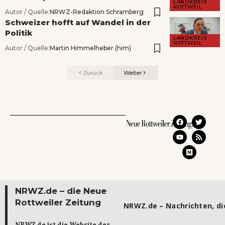
LANDKREIS
ROTTWEIL
Autor / Quelle:
NRWZ-Redaktion Schramberg
Schweizer hofft auf Wandel in der
Politik
LANDKREIS
ROTTWEIL
Autor / Quelle:
Martin Himmelheber (him)
Zurück
Weiter
NRWZ.de – die Neue
Rottweiler Zeitung
NRWZ.de – Nachrichten, die
NRWZ.de ist die Website der