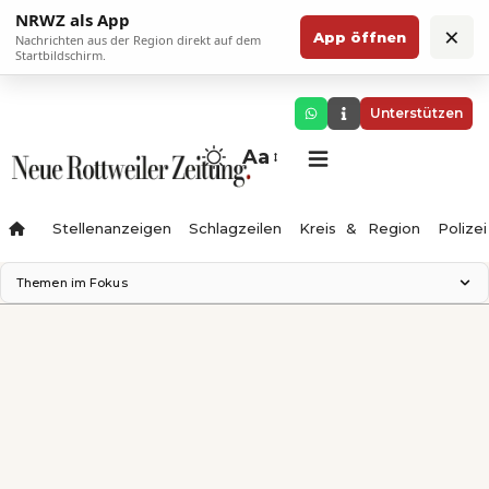
NRWZ als App
×
App öffnen
Nachrichten aus der Region direkt auf dem
Startbildschirm.
Unterstützen
Aa
Stellenanzeigen
Schlagzeilen
Kreis & Region
Polizei
Themen im Fokus
Landesgartenschau 2028
Zimmertheater Rottweil
Science Center
Ferienzauber '26
Testturm
Neckarline
Gäubahn