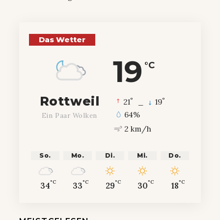
Das Wetter
19
°C
Rottweil
°
°
21
_
19
64%
Ein Paar Wolken
2 km/h
So.
Mo.
Di.
Mi.
Do.
°C
°C
°C
°C
°C
34
33
29
30
18