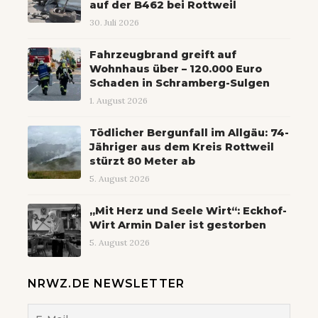
auf der B462 bei Rottweil
30. Juli 2026
Fahrzeugbrand greift auf
Wohnhaus über – 120.000 Euro
Schaden in Schramberg-Sulgen
1. August 2026
Tödlicher Bergunfall im Allgäu: 74-
Jähriger aus dem Kreis Rottweil
stürzt 80 Meter ab
5. August 2026
„Mit Herz und Seele Wirt“: Eckhof-
Wirt Armin Daler ist gestorben
5. August 2026
NRWZ.DE NEWSLETTER