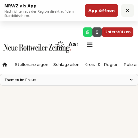
NRWZ als App
×
App öffnen
Nachrichten aus der Region direkt auf dem
Startbildschirm.
Unterstützen
Aa
Stellenanzeigen
Schlagzeilen
Kreis & Region
Polizei
Themen im Fokus
Landesgartenschau 2028
Zimmertheater Rottweil
Science Center
Ferienzauber '26
Testturm
Neckarline
Gäubahn