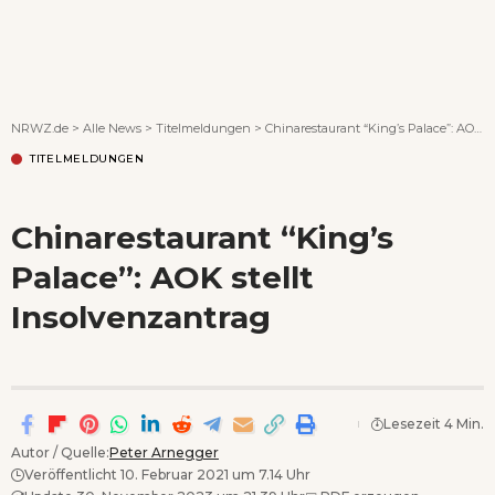
Wenn Orte erzählen ...
NRWZ.de
>
Alle News
>
Titelmeldungen
>
Chinarestaurant “King’s Palace”: AOK stellt Insolvenzantrag
TITELMELDUNGEN
Chinarestaurant “King’s
Palace”: AOK stellt
Insolvenzantrag
Lesezeit 4 Min.
Autor / Quelle:
Peter Arnegger
Veröffentlicht 10. Februar 2021 um 7.14 Uhr