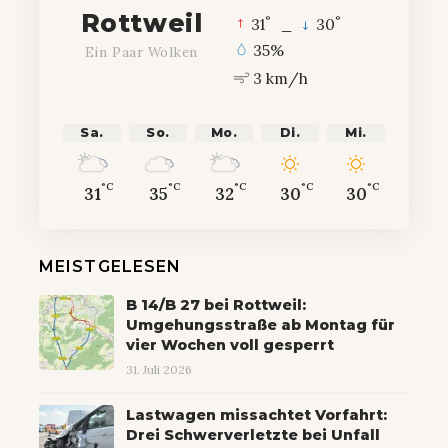
Rottweil
°
°
31
_
30
35%
Ein Paar Wolken
3 km/h
Sa.
So.
Mo.
Di.
Mi.
°C
°C
°C
°C
°C
31
35
32
30
30
MEISTGELESEN
B 14/B 27 bei Rottweil:
Umgehungsstraße ab Montag für
vier Wochen voll gesperrt
31. Juli 2026
Lastwagen missachtet Vorfahrt:
Drei Schwerverletzte bei Unfall