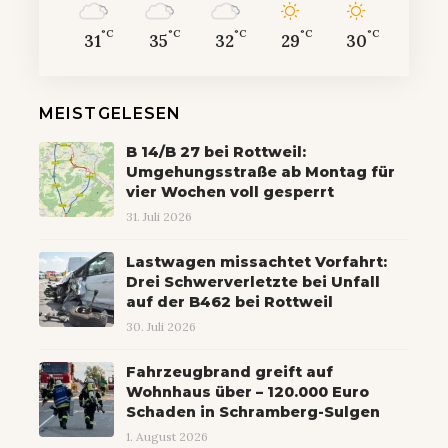
°C
°C
°C
°C
°C
31
35
32
29
30
MEISTGELESEN
B 14/B 27 bei Rottweil:
Umgehungsstraße ab Montag für
vier Wochen voll gesperrt
31. Juli 2026
Lastwagen missachtet Vorfahrt:
Drei Schwerverletzte bei Unfall
auf der B462 bei Rottweil
30. Juli 2026
Fahrzeugbrand greift auf
Wohnhaus über – 120.000 Euro
Schaden in Schramberg-Sulgen
1. August 2026