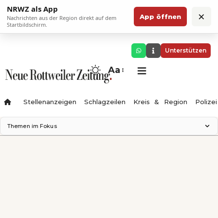
NRWZ als App
×
App öffnen
Nachrichten aus der Region direkt auf dem
Startbildschirm.
Unterstützen
Aa
Stellenanzeigen
Schlagzeilen
Kreis & Region
Polizei
Themen im Fokus
Landesgartenschau 2028
Zimmertheater Rottweil
Science Center
Ferienzauber '26
Testturm
Neckarline
Gäubahn