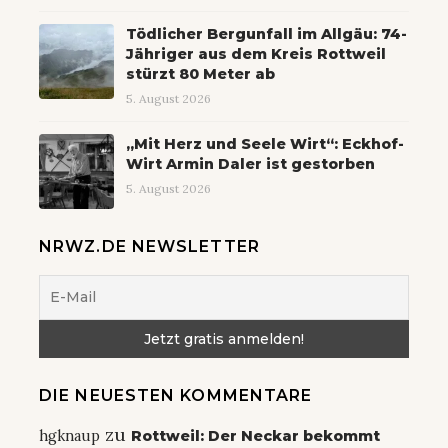
Tödlicher Bergunfall im Allgäu: 74-
Jähriger aus dem Kreis Rottweil
stürzt 80 Meter ab
5. August 2026
„Mit Herz und Seele Wirt“: Eckhof-
Wirt Armin Daler ist gestorben
5. August 2026
NRWZ.DE NEWSLETTER
DIE NEUESTEN KOMMENTARE
zu
hgknaup
Rottweil: Der Neckar bekommt