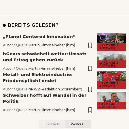
BEREITS GELESEN?
„Planet Centered Innovation“
Autor / Quelle:
Martin Himmelheber (him)
LANDKREIS
ROTTWEIL
hGears schwächelt weiter: Umsatz
und Ertrag gehen zurück
LANDKREIS
ROTTWEIL
Autor / Quelle:
Martin Himmelheber (him)
Metall- und Elektroindustrie:
Friedenspflicht endet
LANDKREIS
ROTTWEIL
Autor / Quelle:
NRWZ-Redaktion Schramberg
Schweizer hofft auf Wandel in der
Politik
LANDKREIS
ROTTWEIL
Autor / Quelle:
Martin Himmelheber (him)
Zurück
Weiter