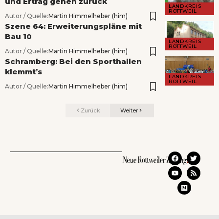
und Ertrag gehen zurück
LANDKREIS
ROTTWEIL
Autor / Quelle:
Martin Himmelheber (him)
Szene 64: Erweiterungspläne mit
Bau 10
LANDKREIS
ROTTWEIL
Autor / Quelle:
Martin Himmelheber (him)
Schramberg: Bei den Sporthallen
klemmt’s
LANDKREIS
ROTTWEIL
Autor / Quelle:
Martin Himmelheber (him)
Zurück
Weiter