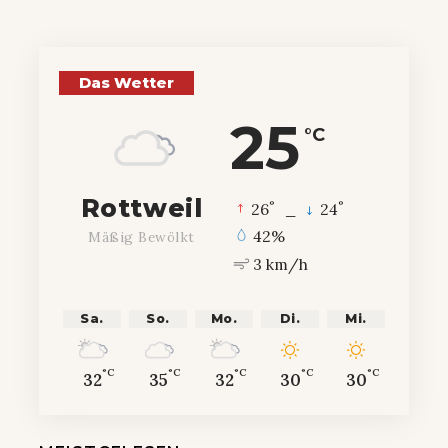
Das Wetter
25
°C
Rottweil
°
°
26
_
24
42%
Mäßig Bewölkt
3 km/h
Sa.
So.
Mo.
Di.
Mi.
°C
°C
°C
°C
°C
32
35
32
30
30