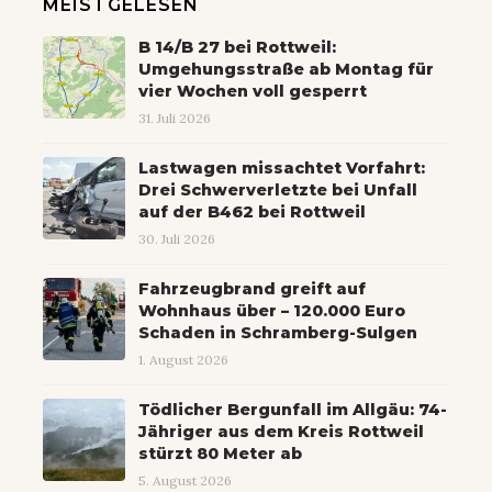
MEISTGELESEN
B 14/B 27 bei Rottweil:
Umgehungsstraße ab Montag für
vier Wochen voll gesperrt
31. Juli 2026
Lastwagen missachtet Vorfahrt:
Drei Schwerverletzte bei Unfall
auf der B462 bei Rottweil
30. Juli 2026
Fahrzeugbrand greift auf
Wohnhaus über – 120.000 Euro
Schaden in Schramberg-Sulgen
1. August 2026
Tödlicher Bergunfall im Allgäu: 74-
Jähriger aus dem Kreis Rottweil
stürzt 80 Meter ab
5. August 2026