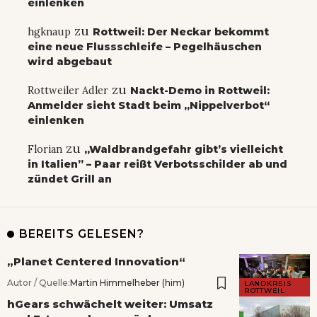
einlenken
zu
hgknaup
Rottweil: Der Neckar bekommt
eine neue Flussschleife – Pegelhäuschen
wird abgebaut
zu
Rottweiler Adler
Nackt-Demo in Rottweil:
Anmelder sieht Stadt beim „Nippelverbot“
einlenken
zu
Florian
„Waldbrandgefahr gibt’s vielleicht
in Italien” – Paar reißt Verbotsschilder ab und
zündet Grill an
BEREITS GELESEN?
„Planet Centered Innovation“
Autor / Quelle:
Martin Himmelheber (him)
LANDKREIS
ROTTWEIL
hGears schwächelt weiter: Umsatz