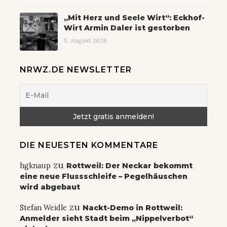
„Mit Herz und Seele Wirt“: Eckhof-
Wirt Armin Daler ist gestorben
5. August 2026
NRWZ.DE NEWSLETTER
DIE NEUESTEN KOMMENTARE
zu
hgknaup
Rottweil: Der Neckar bekommt
eine neue Flussschleife – Pegelhäuschen
wird abgebaut
zu
Stefan Weidle
Nackt-Demo in Rottweil:
Anmelder sieht Stadt beim „Nippelverbot“