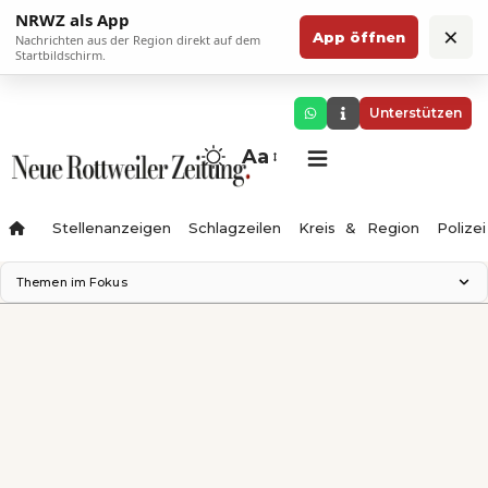
NRWZ als App
×
App öffnen
Nachrichten aus der Region direkt auf dem
Startbildschirm.
Unterstützen
Aa
Stellenanzeigen
Schlagzeilen
Kreis & Region
Polizei
Themen im Fokus
Landesgartenschau 2028
Zimmertheater Rottweil
Science Center
Ferienzauber '26
Testturm
Neckarline
Gäubahn