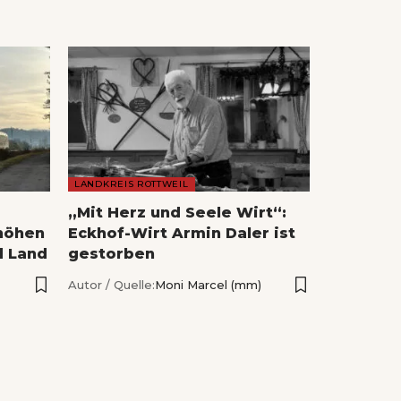
LANDKREIS ROTTWEIL
„Mit Herz und Seele Wirt“:
höhen
Eckhof-Wirt Armin Daler ist
d Land
gestorben
Autor / Quelle:
Moni Marcel (mm)