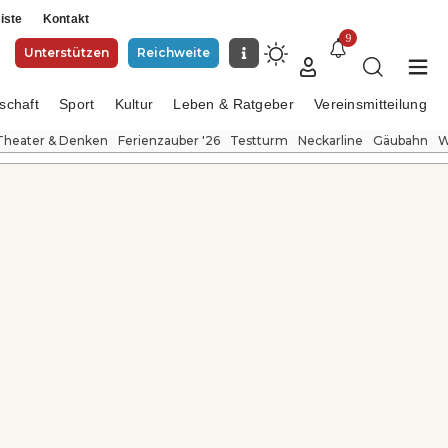
iste
Kontakt
9
Unterstützen
Reichweite
schaft
Sport
Kultur
Leben & Ratgeber
Vereinsmitteilung
Theater & Denken
Ferienzauber '26
Testturm
Neckarline
Gäubahn
W