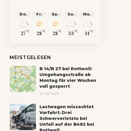
Do.
Fr.
Sa.
So.
Mo.
°C
°C
°C
°C
°C
27
28
28
33
31
MEISTGELESEN
B 14/B 27 bei Rottweil:
Umgehungsstraße ab
Montag für vier Wochen
voll gesperrt
31. Juli 2026
Lastwagen missachtet
Vorfahrt: Drei
Schwerverletzte bei
Unfall auf der B462 bei
Rottweil