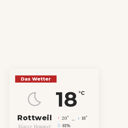
Das Wetter
18
°C
Rottweil
°
°
20
_
18
81%
Klarer Himmel