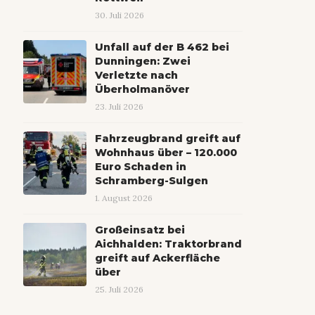
30. Juli 2026
Unfall auf der B 462 bei
Dunningen: Zwei
Verletzte nach
Überholmanöver
23. Juli 2026
Fahrzeugbrand greift auf
Wohnhaus über – 120.000
Euro Schaden in
Schramberg-Sulgen
1. August 2026
Großeinsatz bei
Aichhalden: Traktorbrand
greift auf Ackerfläche
über
25. Juli 2026