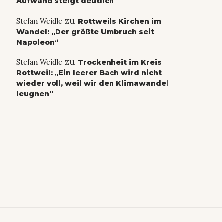
Aufwand steigt deutlich
zu
Stefan Weidle
Rottweils Kirchen im
Wandel: „Der größte Umbruch seit
Napoleon“
zu
Stefan Weidle
Trockenheit im Kreis
Rottweil: „Ein leerer Bach wird nicht
wieder voll, weil wir den Klimawandel
leugnen”