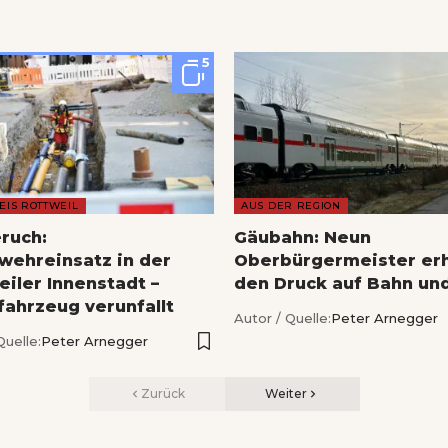
5
EIS ROTTWEIL
AUS DER REGION
ruch:
Gäubahn: Neun
wehreinsatz in der
Oberbürgermeister er
eiler Innenstadt –
den Druck auf Bahn un
fahrzeug verunfallt
Autor / Quelle:
Peter Arnegger
Quelle:
Peter Arnegger
Zurück
Weiter