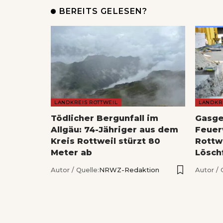
BEREITS GELESEN?
LANDKREIS ROTTWEIL
LANDKR
Tödlicher Bergunfall im
Gasge
Allgäu: 74-Jähriger aus dem
Feuer
Kreis Rottweil stürzt 80
Rottw
Meter ab
Lösch
Autor / Quelle:
NRWZ-Redaktion
Autor / 