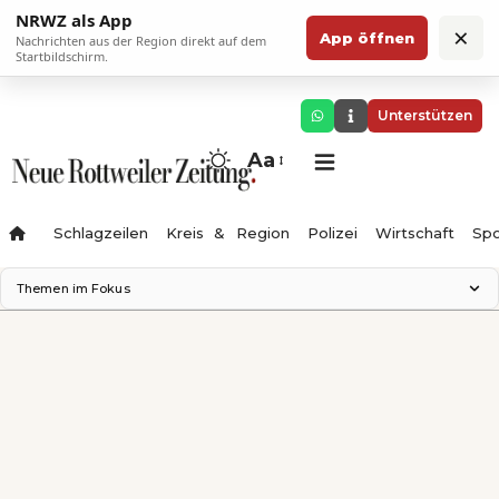
NRWZ als App
×
App öffnen
Nachrichten aus der Region direkt auf dem
Startbildschirm.
Unterstützen
Aa
Schlagzeilen
Kreis & Region
Polizei
Wirtschaft
Spo
Themen im Fokus
Landesgartenschau 2028
Science Center
Staatsmann: Theater & Denken
Ferienzauber '26
Testturm
Neckarline
Gäubahn