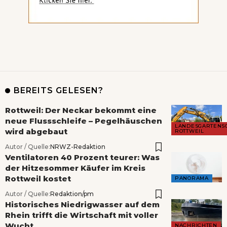
BEREITS GELESEN?
Rottweil: Der Neckar bekommt eine
neue Flussschleife – Pegelhäuschen
LANDESGARTENS
wird abgebaut
ROTTWEIL
Autor / Quelle:
NRWZ-Redaktion
Ventilatoren 40 Prozent teurer: Was
der Hitzesommer Käufer im Kreis
Rottweil kostet
PANORAMA
Autor / Quelle:
Redaktion/pm
Historisches Niedrigwasser auf dem
Rhein trifft die Wirtschaft mit voller
Wucht
NACHRICHTEN