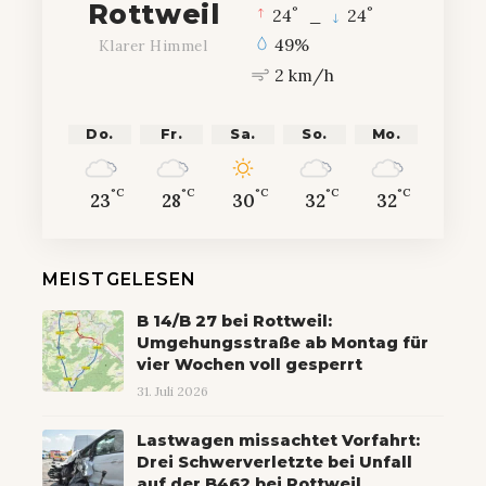
Rottweil
°
°
24
_
24
49%
Klarer Himmel
2 km/h
Do.
Fr.
Sa.
So.
Mo.
°C
°C
°C
°C
°C
23
28
30
32
32
MEISTGELESEN
B 14/B 27 bei Rottweil:
Umgehungsstraße ab Montag für
vier Wochen voll gesperrt
31. Juli 2026
Lastwagen missachtet Vorfahrt:
Drei Schwerverletzte bei Unfall
auf der B462 bei Rottweil