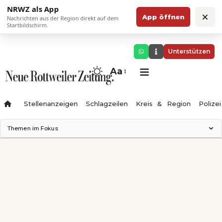
NRWZ als App
×
App öffnen
Nachrichten aus der Region direkt auf dem
Startbildschirm.
Unterstützen
Aa
Stellenanzeigen
Schlagzeilen
Kreis & Region
Polizei
Themen im Fokus
Landesgartenschau 2028
Zimmertheater Rottweil
Science Center
Ferienzauber '26
Testturm
Neckarline
Gäubahn