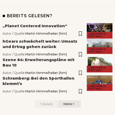
BEREITS GELESEN?
„Planet Centered Innovation“
Autor / Quelle:
Martin Himmelheber (him)
LANDKREIS
ROTTWEIL
hGears schwächelt weiter: Umsatz
und Ertrag gehen zurück
LANDKREIS
ROTTWEIL
Autor / Quelle:
Martin Himmelheber (him)
Szene 64: Erweiterungspläne mit
Bau 10
LANDKREIS
ROTTWEIL
Autor / Quelle:
Martin Himmelheber (him)
Schramberg: Bei den Sporthallen
klemmt’s
LANDKREIS
ROTTWEIL
Autor / Quelle:
Martin Himmelheber (him)
Zurück
Weiter