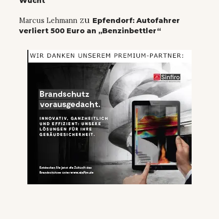
Wucht
zu
Marcus Lehmann
Epfendorf: Autofahrer
verliert 500 Euro an „Benzinbettler“