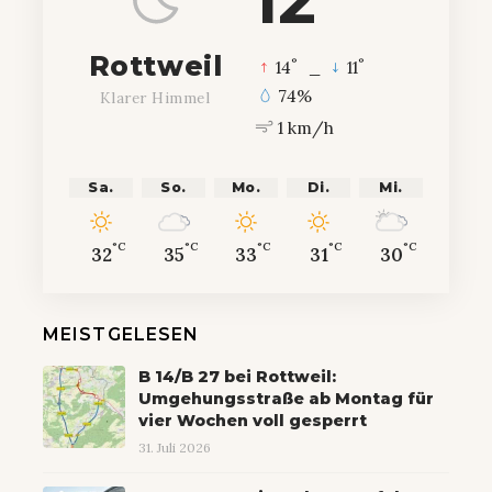
Rottweil
°
°
14
_
11
74%
Klarer Himmel
1 km/h
Sa.
So.
Mo.
Di.
Mi.
°C
°C
°C
°C
°C
32
35
33
31
30
MEISTGELESEN
B 14/B 27 bei Rottweil:
Umgehungsstraße ab Montag für
vier Wochen voll gesperrt
31. Juli 2026