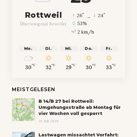
Rottweil
°
°
26
_
24
53%
Überwiegend Bewölkt
2 km/h
Mo.
Di.
Mi.
Do.
Fr.
°C
°C
°C
°C
°C
30
32
29
30
33
MEISTGELESEN
B 14/B 27 bei Rottweil:
Umgehungsstraße ab Montag für
vier Wochen voll gesperrt
31. Juli 2026
Lastwagen missachtet Vorfahrt: