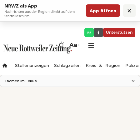
NRWZ als App
×
App öffnen
Nachrichten aus der Region direkt auf dem
Startbildschirm.
Unterstützen
Aa
Stellenanzeigen
Schlagzeilen
Kreis & Region
Polizei
Themen im Fokus
Landesgartenschau 2028
Zimmertheater Rottweil
Science Center
Ferienzauber '26
Testturm
Neckarline
Gäubahn