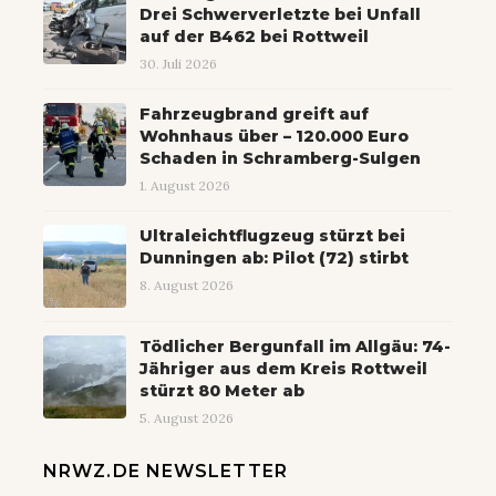
Drei Schwerverletzte bei Unfall
auf der B462 bei Rottweil
30. Juli 2026
Fahrzeugbrand greift auf
Wohnhaus über – 120.000 Euro
Schaden in Schramberg-Sulgen
1. August 2026
Ultraleichtflugzeug stürzt bei
Dunningen ab: Pilot (72) stirbt
8. August 2026
Tödlicher Bergunfall im Allgäu: 74-
Jähriger aus dem Kreis Rottweil
stürzt 80 Meter ab
5. August 2026
NRWZ.DE NEWSLETTER