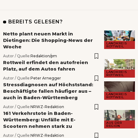
BEREITS GELESEN?
Netto plant neuen Markt in
Dietingen: Die Shopping-News der
LANDKREIS
Woche
ROTTWEIL
Autor / Quelle:
Redaktion/pm
Rottweil erfindet den autofreien
Platz, auf dem Autos fahren
LANDKREIS
ROTTWEIL
Autor / Quelle:
Peter Arnegger
Stressdiagnosen auf Höchststand:
Beschäftigte fallen häufiger aus –
LANDKREIS
auch in Baden-Württemberg
ROTTWEIL
Autor / Quelle:
NRWZ-Redaktion
161 Verkehrstote in Baden-
Württemberg: Unfälle mit E-
AUS DER
Scootern nehmen stark zu
REGION
Autor / Quelle:
NRWZ-Redaktion