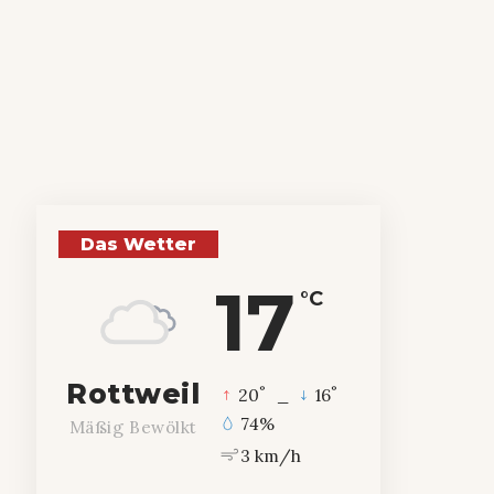
Das Wetter
17
°C
Rottweil
°
°
20
_
16
74%
Mäßig Bewölkt
3 km/h