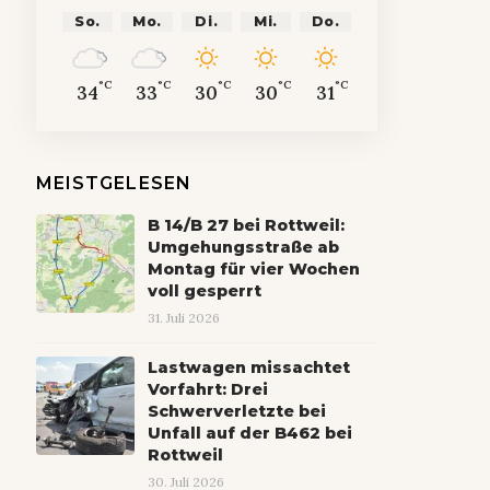
So.
Mo.
Di.
Mi.
Do.
°C
°C
°C
°C
°C
34
33
30
30
31
MEISTGELESEN
B 14/B 27 bei Rottweil:
Umgehungsstraße ab
Montag für vier Wochen
voll gesperrt
31. Juli 2026
Lastwagen missachtet
Vorfahrt: Drei
Schwerverletzte bei
Unfall auf der B462 bei
Rottweil
30. Juli 2026