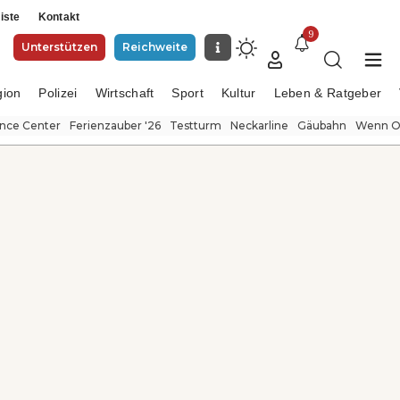
iste
Kontakt
9
Unterstützen
Reichweite
gion
Polizei
Wirtschaft
Sport
Kultur
Leben & Ratgeber
ence Center
Ferienzauber '26
Testturm
Neckarline
Gäubahn
Wenn Or