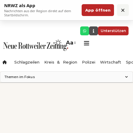
NRWZ als App
×
App öffnen
Nachrichten aus der Region direkt auf dem
Startbildschirm.
Unterstützen
Aa
Schlagzeilen
Kreis & Region
Polizei
Wirtschaft
Spo
Themen im Fokus
Landesgartenschau 2028
Science Center
Staatsmann: Theater & Denken
Ferienzauber '26
Testturm
Neckarline
Gäubahn