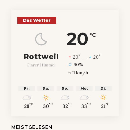
Das Wetter
20
°C
Rottweil
°
°
20
_
20
60%
Klarer Himmel
1 km/h
Fr.
Sa.
So.
Mo.
Di.
°C
°C
°C
°C
°C
28
30
32
33
21
MEISTGELESEN