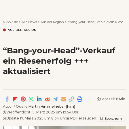
Wenn Orte erzählen ...
NRWZ.de
>
Alle News
>
Aus der Region
>
“Bang-your-Head”-Verkauf ein Riesenerfolg +++ aktualisiert
AUS DER REGION
“Bang-your-Head”-Verkauf
ein Riesenerfolg +++
aktualisiert
Lesezeit 6 Min.
Autor / Quelle:
Martin Himmelheber (him)
Veröffentlicht 15. März 2025 um 19.54 Uhr
Update 17. März 2025 um 8.34 Uhr
▣
PDF erzeugen