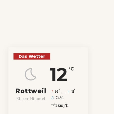
Das Wetter
12
°C
Rottweil
°
°
14
_
11
74%
Klarer Himmel
1 km/h