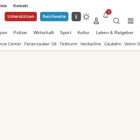
iste
Kontakt
9
Unterstützen
Reichweite
gion
Polizei
Wirtschaft
Sport
Kultur
Leben & Ratgeber
ence Center
Ferienzauber '26
Testturm
Neckarline
Gäubahn
Wenn Or