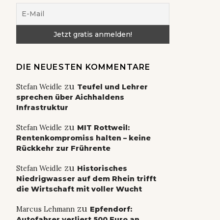
DIE NEUESTEN KOMMENTARE
zu
Stefan Weidle
Teufel und Lehrer
sprechen über Aichhaldens
Infrastruktur
zu
Stefan Weidle
MIT Rottweil:
Rentenkompromiss halten – keine
Rückkehr zur Frührente
zu
Stefan Weidle
Historisches
Niedrigwasser auf dem Rhein trifft
die Wirtschaft mit voller Wucht
zu
Marcus Lehmann
Epfendorf:
Autofahrer verliert 500 Euro an