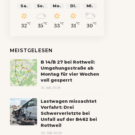
Sa.
So.
Mo.
Di.
Mi.
°C
°C
°C
°C
°C
32
35
33
31
30
MEISTGELESEN
B 14/B 27 bei Rottweil:
Umgehungsstraße ab
Montag für vier Wochen
voll gesperrt
31. Juli 2026
Lastwagen missachtet
Vorfahrt: Drei
Schwerverletzte bei
Unfall auf der B462 bei
Rottweil
30. Juli 2026