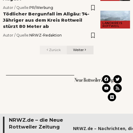
Autor / Quelle:
PR/Werbung
Tödlicher Bergunfall im Allgäu: 74-
Jähriger aus dem Kreis Rottweil
LANDKREIS
stürzt 80 Meter ab
ROTTWEIL
Autor / Quelle:
NRWZ-Redaktion
Zurück
Weiter
NRWZ.de – die Neue
Rottweiler Zeitung
NRWZ.de – Nachrichten, die