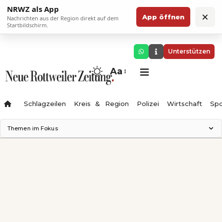
NRWZ als App
×
App öffnen
Nachrichten aus der Region direkt auf dem
Startbildschirm.
Unterstützen
Aa
Schlagzeilen
Kreis & Region
Polizei
Wirtschaft
Spo
Themen im Fokus
Landesgartenschau 2028
Science Center
Staatsmann: Theater & Denken
Ferienzauber '26
Testturm
Neckarline
Gäubahn