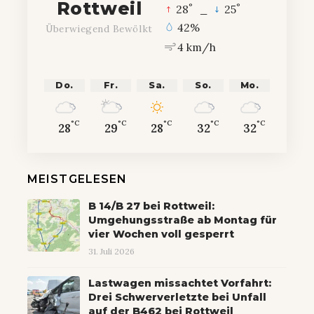
Rottweil
°
°
28
_
25
42%
Überwiegend Bewölkt
4 km/h
Do.
Fr.
Sa.
So.
Mo.
°C
°C
°C
°C
°C
28
29
28
32
32
MEISTGELESEN
B 14/B 27 bei Rottweil:
Umgehungsstraße ab Montag für
vier Wochen voll gesperrt
31. Juli 2026
Lastwagen missachtet Vorfahrt:
Drei Schwerverletzte bei Unfall
auf der B462 bei Rottweil