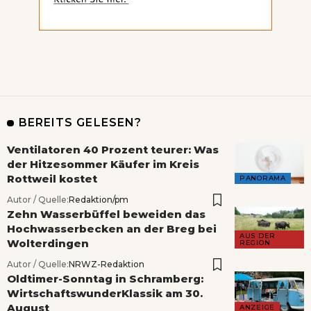
BEREITS GELESEN?
Ventilatoren 40 Prozent teurer: Was
der Hitzesommer Käufer im Kreis
Rottweil kostet
PANORAMA
Autor / Quelle:
Redaktion/pm
Zehn Wasserbüffel beweiden das
Hochwasserbecken an der Breg bei
AUS DER
Wolterdingen
REGION
Autor / Quelle:
NRWZ-Redaktion
Oldtimer-Sonntag in Schramberg:
WirtschaftswunderKlassik am 30.
August
ANZEIGE