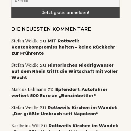
DIE NEUESTEN KOMMENTARE
zu
Stefan Weidle
MIT Rottweil:
Rentenkompromiss halten – keine Rückkehr
zur Frührente
zu
Stefan Weidle
Historisches Niedrigwasser
auf dem Rhein trifft die Wirtschaft mit voller
Wucht
zu
Marcus Lehmann
Epfendorf: Autofahrer
verliert 500 Euro an „Benzinbettler“
zu
Stefan Weidle
Rottweils Kirchen im Wandel:
„Der größte Umbruch seit Napoleon“
zu
Karlheinz Will
Rottweils Kirchen im Wandel: