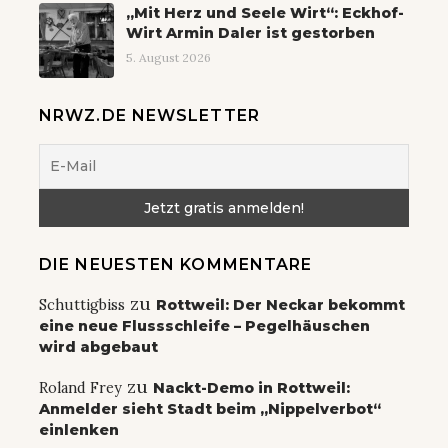
„Mit Herz und Seele Wirt“: Eckhof-
Wirt Armin Daler ist gestorben
5. August 2026
NRWZ.DE NEWSLETTER
DIE NEUESTEN KOMMENTARE
zu
Schuttigbiss
Rottweil: Der Neckar bekommt
eine neue Flussschleife – Pegelhäuschen
wird abgebaut
zu
Roland Frey
Nackt-Demo in Rottweil:
Anmelder sieht Stadt beim „Nippelverbot“
einlenken