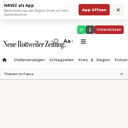
NRWZ als App
×
App öffnen
Nachrichten aus der Region direkt auf dem
Startbildschirm.
Unterstützen
Aa
Stellenanzeigen
Schlagzeilen
Kreis & Region
Polizei
Themen im Fokus
Landesgartenschau 2028
Zimmertheater Rottweil
Science Center
Ferienzauber '26
Testturm
Neckarline
Gäubahn