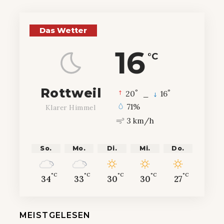
Das Wetter
16
°C
Rottweil
°
°
20
_
16
71%
Klarer Himmel
3 km/h
So.
Mo.
Di.
Mi.
Do.
°C
°C
°C
°C
°C
34
33
30
30
27
MEISTGELESEN