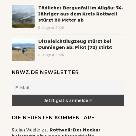
Tödlicher Bergunfall im Allgäu: 74-
Jähriger aus dem Kreis Rottweil
stürzt 80 Meter ab
5. August 2026
Ultraleichtflugzeug stürzt bei
Dunningen ab: Pilot (72) stirbt
8. August 2026
NRWZ.DE NEWSLETTER
DIE NEUESTEN KOMMENTARE
zu
Stefan Weidle
Rottweil: Der Neckar