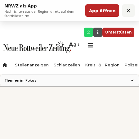
NRWZ als App
×
App öffnen
Nachrichten aus der Region direkt auf dem
Startbildschirm.
Unterstützen
Aa
Stellenanzeigen
Schlagzeilen
Kreis & Region
Polizei
Themen im Fokus
Landesgartenschau 2028
Zimmertheater Rottweil
Science Center
Ferienzauber '26
Testturm
Neckarline
Gäubahn