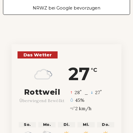
NRWZ bei Google bevorzugen
Das Wetter
27
°C
Rottweil
°
°
28
_
27
45%
Überwiegend Bewölkt
2 km/h
So.
Mo.
Di.
Mi.
Do.