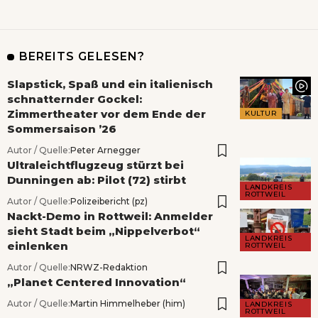
BEREITS GELESEN?
Slapstick, Spaß und ein italienisch
schnatternder Gockel:
Zimmertheater vor dem Ende der
KULTUR
Sommersaison ’26
Autor / Quelle:
Peter Arnegger
Ultraleichtflugzeug stürzt bei
Dunningen ab: Pilot (72) stirbt
LANDKREIS
ROTTWEIL
Autor / Quelle:
Polizeibericht (pz)
Nackt-Demo in Rottweil: Anmelder
sieht Stadt beim „Nippelverbot“
LANDKREIS
einlenken
ROTTWEIL
Autor / Quelle:
NRWZ-Redaktion
„Planet Centered Innovation“
Autor / Quelle:
Martin Himmelheber (him)
LANDKREIS
ROTTWEIL