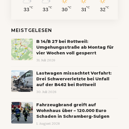
°C
°C
°C
°C
°C
33
33
30
31
32
MEISTGELESEN
B 14/B 27 bei Rottweil:
Umgehungsstraße ab Montag für
vier Wochen voll gesperrt
31. Juli 2026
Lastwagen missachtet Vorfahrt:
Drei Schwerverletzte bei Unfall
auf der B462 bei Rottweil
30. Juli 2026
Fahrzeugbrand greift auf
Wohnhaus über – 120.000 Euro
Schaden in Schramberg-Sulgen
1. August 2026