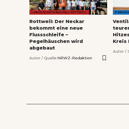
LANDESGARTENSCHAU ROTTWEIL
PANOR
Rottweil: Der Neckar
Venti
bekommt eine neue
teure
Flussschleife –
Hitze
Pegelhäuschen wird
Kreis
abgebaut
Autor / 
Autor / Quelle:
NRWZ-Redaktion