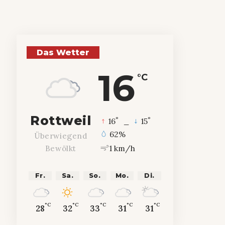
Das Wetter
16
°C
Rottweil
°
°
16
_
15
62%
Überwiegend
1 km/h
Bewölkt
Fr.
Sa.
So.
Mo.
Di.
°C
°C
°C
°C
°C
28
32
33
31
31