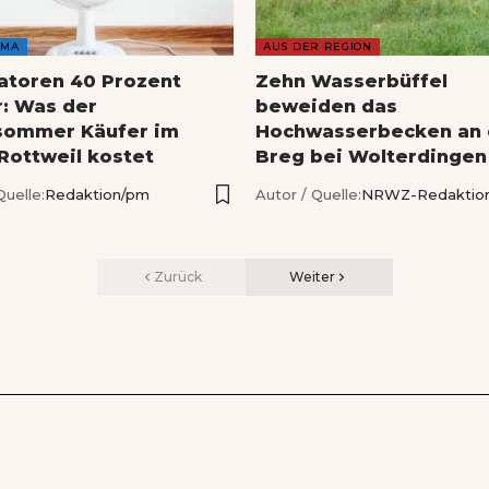
AMA
AUS DER REGION
latoren 40 Prozent
Zehn Wasserbüffel
r: Was der
beweiden das
sommer Käufer im
Hochwasserbecken an 
 Rottweil kostet
Breg bei Wolterdingen
Quelle:
Redaktion/pm
Autor / Quelle:
NRWZ-Redaktio
Zurück
Weiter