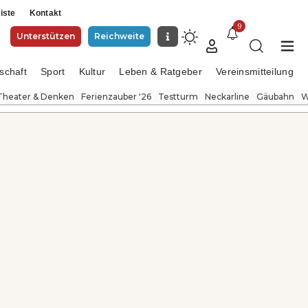
iste
Kontakt
9
Unterstützen
Reichweite
schaft
Sport
Kultur
Leben & Ratgeber
Vereinsmitteilung
Theater & Denken
Ferienzauber '26
Testturm
Neckarline
Gäubahn
W