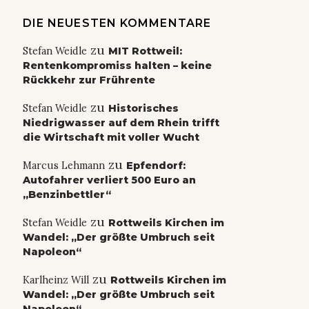
DIE NEUESTEN KOMMENTARE
zu
Stefan Weidle
MIT Rottweil:
Rentenkompromiss halten – keine
Rückkehr zur Frührente
zu
Stefan Weidle
Historisches
Niedrigwasser auf dem Rhein trifft
die Wirtschaft mit voller Wucht
zu
Marcus Lehmann
Epfendorf:
Autofahrer verliert 500 Euro an
„Benzinbettler“
zu
Stefan Weidle
Rottweils Kirchen im
Wandel: „Der größte Umbruch seit
Napoleon“
zu
Karlheinz Will
Rottweils Kirchen im
Wandel: „Der größte Umbruch seit