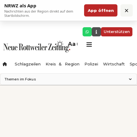
NRWZ als App
×
App öffnen
Nachrichten aus der Region direkt auf dem
Startbildschirm.
Unterstützen
Aa
Schlagzeilen
Kreis & Region
Polizei
Wirtschaft
Spo
Themen im Fokus
Landesgartenschau 2028
Science Center
Staatsmann: Theater & Denken
Ferienzauber '26
Testturm
Neckarline
Gäubahn