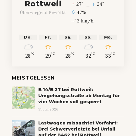
Rottweil
°
°
27
_
24
47%
Überwiegend Bewölkt
3 km/h
Do.
Fr.
Sa.
So.
Mo.
°C
°C
°C
°C
°C
28
29
28
32
33
MEISTGELESEN
B 14/B 27 bei Rottweil:
Umgehungsstraße ab Montag für
vier Wochen voll gesperrt
31. Juli 2026
Lastwagen missachtet Vorfahrt:
Drei Schwerverletzte bei Unfall
auf der B462 bei Rottweil