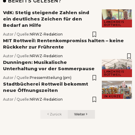
BEREITS GELESEN?
VdK: Stetig steigende Zahlen sind
ein deutliches Zeichen für den
LANDKREIS
Bedarf an Hilfe
ROTTWEIL
Autor / Quelle:
NRWZ-Redaktion
MIT Rottweil: Rentenkompromiss halten – keine
Rückkehr zur Frührente
Autor / Quelle:
NRWZ-Redaktion
Dunningen: Musikalische
Unterhaltung vor der Sommerpause
LANDKREIS
ROTTWEIL
Autor / Quelle:
Pressemitteilung (pm)
Stadtbücherei Rottweil bekommt
neue Öffnungszeiten
IN KÜRZE
Autor / Quelle:
NRWZ-Redaktion
Zurück
Weiter