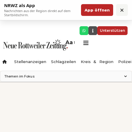
NRWZ als App
×
App öffnen
Nachrichten aus der Region direkt auf dem
Startbildschirm.
Unterstützen
Aa
Stellenanzeigen
Schlagzeilen
Kreis & Region
Polizei
Themen im Fokus
Landesgartenschau 2028
Zimmertheater Rottweil
Science Center
Ferienzauber '26
Testturm
Neckarline
Gäubahn