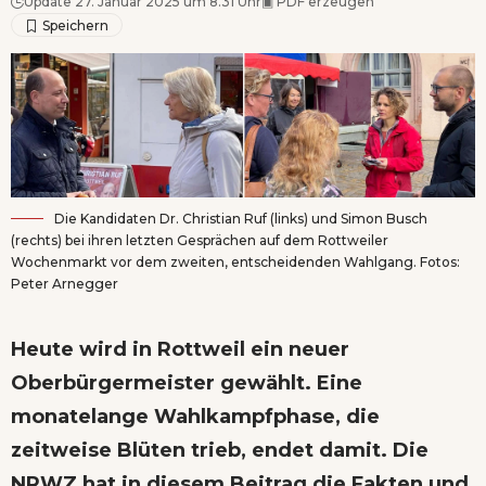
Update 27. Januar 2025 um 8.31 Uhr
▣
PDF erzeugen
Die Kandidaten Dr. Christian Ruf (links) und Simon Busch
(rechts) bei ihren letzten Gesprächen auf dem Rottweiler
Wochenmarkt vor dem zweiten, entscheidenden Wahlgang. Fotos:
Peter Arnegger
Heute wird in Rottweil ein neuer
Oberbürgermeister gewählt. Eine
monatelange Wahlkampfphase, die
zeitweise Blüten trieb, endet damit. Die
NRWZ hat in diesem Beitrag die Fakten und